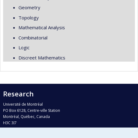
Geometry
Topology
Mathematical Analysis
Combinatorial
Logic
Discreet Mathematics
Research
Université de Montréal
PO Box 6128, Centre-ville Station
Montréal, Québec, Canada
H3C 3J7
Phone : 514 343-6111, #38492