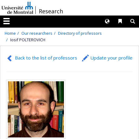
Passer
/
Research
au
contenu
Langues
Liens 
R
Menu
Home
Our researchers
Directory of professors
Iosif POLTEROVICH
Back to the list of professors
Update your profile