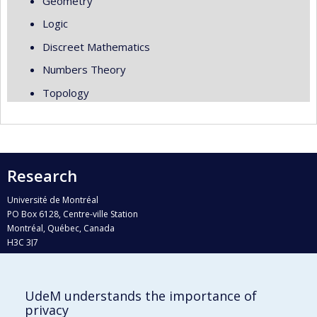
Geometry
Logic
Discreet Mathematics
Numbers Theory
Topology
Research
Université de Montréal
PO Box 6128, Centre-ville Station
Montréal, Québec, Canada
H3C 3J7
Phone : 514 343-6111, #38492
E-mail :
recherche@umontreal.ca
UdeM understands the importance of
Who does what?
privacy