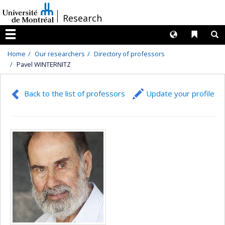
Passer
/
Research
au
contenu
Langues
Liens 
R
Menu
Home
Our researchers
Directory of professors
Pavel WINTERNITZ
Back to the list of professors
Update your profile