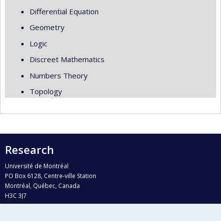
Differential Equation
Geometry
Logic
Discreet Mathematics
Numbers Theory
Topology
Research
Université de Montréal
PO Box 6128, Centre-ville Station
Montréal, Québec, Canada
H3C 3J7
Phone : 514 343-6111, #38492