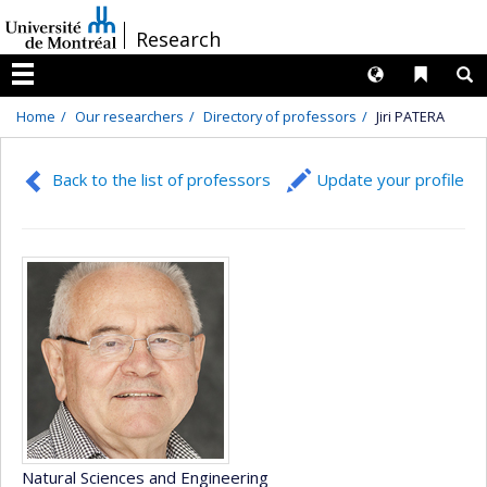
Passer
/
Research
au
contenu
Langues
Liens 
R
Menu
Home
Our researchers
Directory of professors
Jiri PATERA
Back to the list of professors
Update your profile
Natural Sciences and Engineering