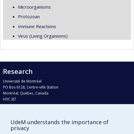
Microorganisms
Protozoan
Immune Reactions
Virus (Living Organisms)
Research
Université de Montréal
PO Box 6128, Centre-ville Station
Montréal, Québec, Canada
H3C 3J7
Phone : 514 343-6111, #38492
E-mail :
recherche@umontreal.ca
UdeM understands the importance of
Who does what?
privacy