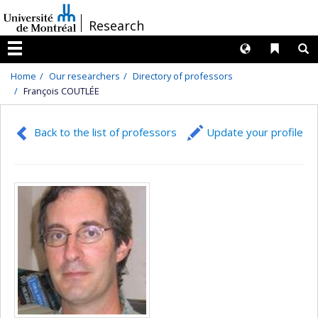
Passer
/
Research
au
contenu
Langues
Liens 
R
Menu
Home
Our researchers
Directory of professors
François COUTLÉE
Back to the list of professors
Update your profile