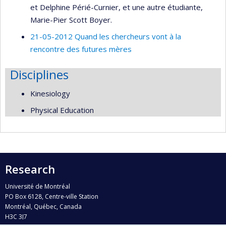
et Delphine Périé-Curnier, et une autre étudiante,
Marie-Pier Scott Boyer.
21-05-2012 Quand les chercheurs vont à la
rencontre des futures mères
Disciplines
Kinesiology
Physical Education
Research
Université de Montréal
PO Box 6128, Centre-ville Station
Montréal, Québec, Canada
H3C 3J7