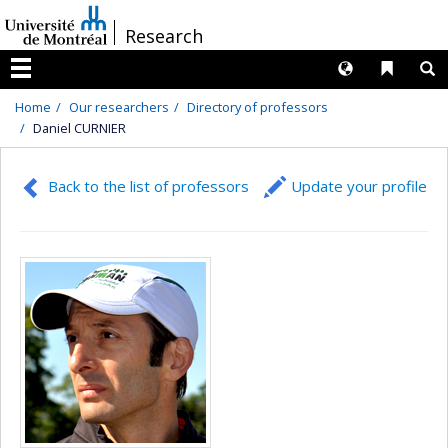
Passer
/
Research
au
contenu
Langues
Liens 
R
Menu
Home
Our researchers
Directory of professors
Daniel CURNIER
Back to the list of professors
Update your profile