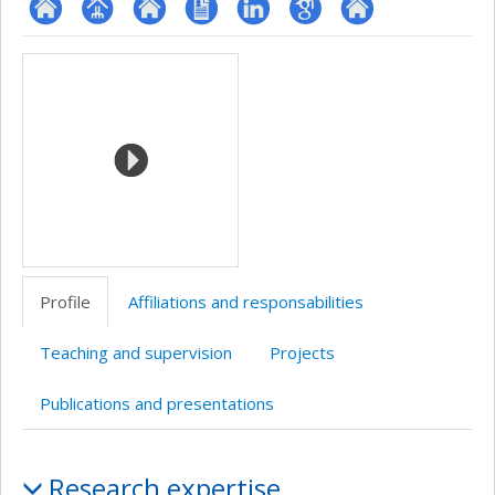
ResearchGate
Page
Site
CV
LinkedIn
Google
Autre
Media
professionnelle
web
en
Scholar
site
(faculté,département,école)
de
anglais
web
l’unité
de
recherche
Profile
Affiliations and responsabilities
Teaching and supervision
Projects
Publications and presentations
Profile
Research expertise