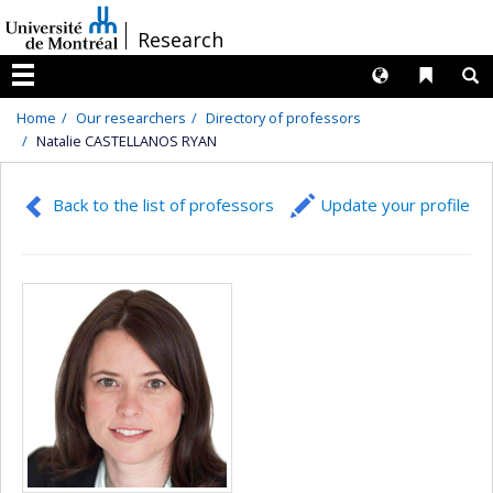
Passer
/
Research
au
contenu
Langues
Liens 
R
Menu
Home
Our researchers
Directory of professors
Natalie CASTELLANOS RYAN
Back to the list of professors
Update your profile