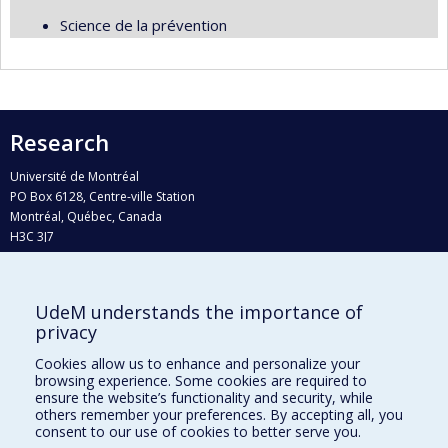
Science de la prévention
Research
Université de Montréal
PO Box 6128, Centre-ville Station
Montréal, Québec, Canada
H3C 3J7
Phone : 514 343-6111, #38492
E-mail :
recherche@umontreal.ca
UdeM understands the importance of
privacy
Who does what?
Find us
Cookies allow us to enhance and personalize your
browsing experience. Some cookies are required to
Site map
ensure the website’s functionality and security, while
others remember your preferences. By accepting all, you
Accessibility
consent to our use of cookies to better serve you.