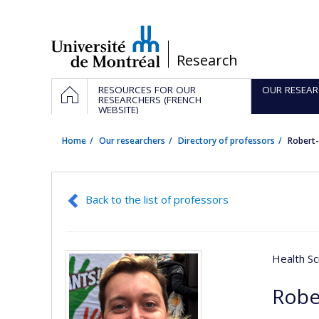
Passer
au
contenu
/
Research
Navigation
HOME
RESOURCES FOR OUR
OUR RESEAR
principale
RESEARCHERS (FRENCH
WEBSITE)
Home
Our researchers
Directory of professors
Robert-
Back to the list of professors
Health Sc
Robe