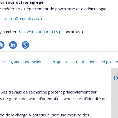
ur sous octroi agrégé
e médecine - Département de psychiatrie et d’addictologie
ul.juster@umontreal.ca
y number:
514 251-4000 #3415
(Laboratoire)
hGate
te
LinkedIn
Google
eb
Scholar
eaching and supervision
Projects
Publications and prese
e
unité
D
e
echerche
 Ses travaux de recherche portent principalement sur
s de genre, de sexe, d'orientation sexuelle et d'identité de
ude de la charge allostatique, soit une mesure des