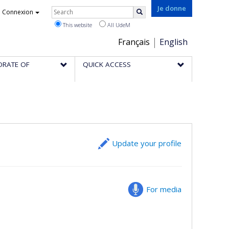
Rechercher
Je donne
Connexion
Search
This website
All UdeM
Choix
Français
English
de
ORATE OF
QUICK ACCESS
la
langue
Update your profile
For media