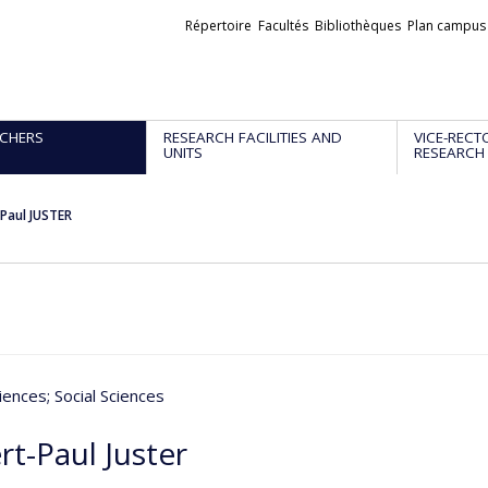
Liens
Répertoire
Facultés
Bibliothèques
Plan campus
externes
CHERS
RESEARCH FACILITIES AND
VICE-RECT
UNITS
RESEARCH
Paul JUSTER
iences
; Social Sciences
rt-Paul Juster