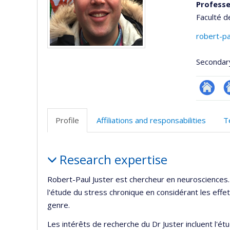
Professe
Faculté d
robert-pa
Secondar
Researc
Si
w
Profile
Affiliations and responsabilities
T
d
l’
Profile
d
Research expertise
r
Robert-Paul Juster est chercheur en neurosciences.
l'étude du stress chronique en considérant les effet
genre.
Les intérêts de recherche du Dr Juster incluent l'ét