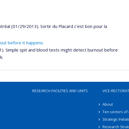
tréal (01/29/2013). Sortir du Placard c’est bon pour la
nout before it happens
1). Simple spit and blood tests might detect burnout before
k.
RESEARCH FACILITIES AND UNITS
VICE-RECTORA
About
Ten sectors of
Strategic Initiat
Research Strat