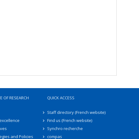
TE OF RESEARCH
QUICK ACCESS
Staff directory (French website)
 excellence
Find us (French website)
ives
Synchro recherche
egies and Policies
compas