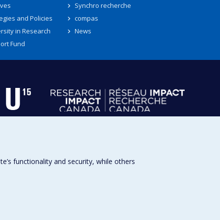
ives
Synchro recherche
egies and Policies
compas
rsity in Research
News
ort Fund
s functionality and security, while others
Université de