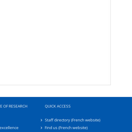
TE OF RESEARCH
QUICK ACCESS
Staff directory (French website)
 excellence
Find us (French website)