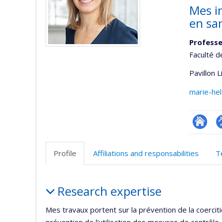
Mes i
en sa
Profess
Faculté d
Pavillon 
marie-he
Researc
P
p
Profile
Affiliations and responsabilities
T
(
Profile
Research expertise
Mes travaux portent sur la prévention de la coercitio