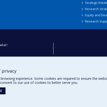
Strategic Initiat
Research Strat
Equity and Dive
Research Supp
what?
ty
 privacy
browsing experience. Some cookies are required to ensure the website’
consent to our use of cookies to better serve you.
ll