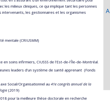
, tout en s’assurant d’un environnement sécuritaire pour
c les milieux cliniques, ce qui implique tant les personnes
A
s intervenants, les gestionnaires et les organismes
santé mentale (CRIUSMM)
 en soins infirmiers, CIUSSS de l'Est-de-l'Île-de-Montréal.
- Jeunes leaders d'un système de santé apprenant (Fonds
, axe Social/Organisationnel au
41e congrès annuel de la
logie
(2019)
018 pour la meilleure thèse doctorale en recherche