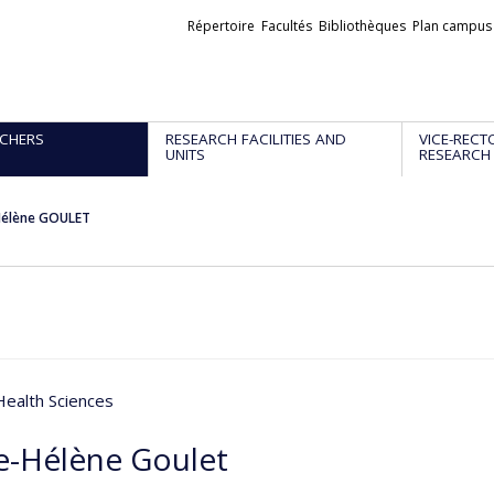
Liens
Répertoire
Facultés
Bibliothèques
Plan campus
externes
CHERS
RESEARCH FACILITIES AND
VICE-RECT
UNITS
RESEARCH
Hélène GOULET
 Health Sciences
e-Hélène Goulet