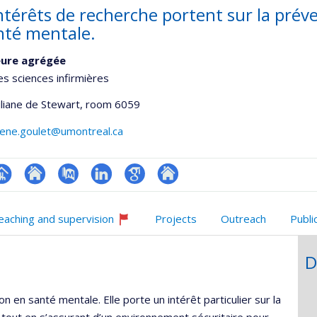
ntérêts de recherche portent sur la prév
nté mentale.
eure agrégée
es sciences infirmières
Liliane de Stewart
, room 6059
lene.goulet@umontreal.ca
hGate
age
Site
PubMed
LinkedIn
Google
Autre
rofessionnelle
web
Scholar
site
eaching and supervision
Projects
Outreach
Publi
faculté,département,école)
de
web
Currently
l’unité
recruiting
D
de
recherche
n en santé mentale. Elle porte un intérêt particulier sur la