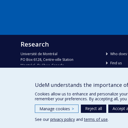
Research
Université de Montréal
Who does 
PO Box 6128, Centre-ville Station
Find us
Montréal, Québec, Canada
H3C 3J7
Site map
Accessibili
Phone : 514 343-6111, #38492
UdeM understands the importance of
E-mail :
recherche@umontreal.ca
Cookies allow us to enhance and personalize your 
remember your preferences. By accepting all, you 
Reject all
Accept a
Manage cookies
>
See our
privacy policy
and
terms of use
.
Privacy
Terms of use
Cookie Settings