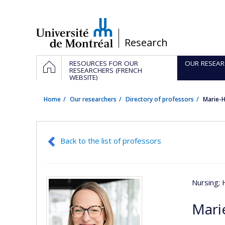
Passer
au
contenu
/
Research
Navigation
HOME
RESOURCES FOR OUR
OUR RESEAR
principale
RESEARCHERS (FRENCH
WEBSITE)
Home
Our researchers
Directory of professors
Marie-
Back to the list of professors
Nursing
;
Mari