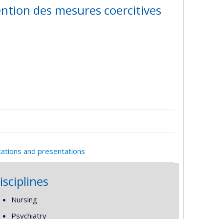
ention des mesures coercitives
cations and presentations
isciplines
Nursing
Psychiatry