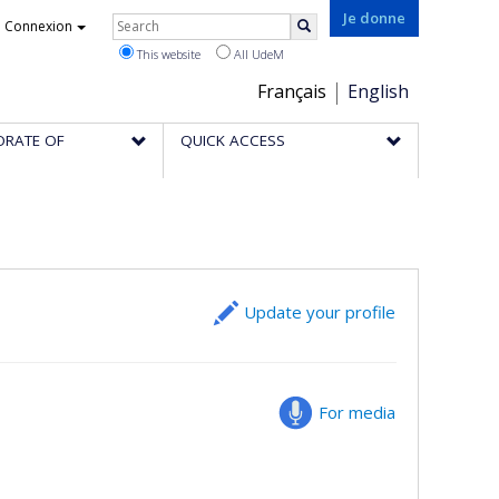
Rechercher
Je donne
Connexion
Search
This website
All UdeM
Choix
Français
English
de
ORATE OF
QUICK ACCESS
la
langue
Update your profile
For media