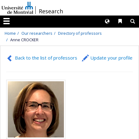
Passer
/
Research
au
contenu
Langues
Liens 
R
Menu
Home
Our researchers
Directory of professors
Anne CROCKER
Back to the list of professors
Update your profile