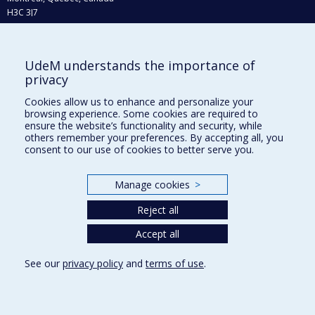
H3C 3J7
Phone : 514 343-6111, #38492
E-mail :
recherche@umontreal.ca
UdeM understands the importance of
privacy
Who does what?
Find us
Cookies allow us to enhance and personalize your
browsing experience. Some cookies are required to
Site map
ensure the website’s functionality and security, while
others remember your preferences. By accepting all, you
Accessibility
consent to our use of cookies to better serve you.
Manage cookies
>
Reject all
Accept all
See our
privacy policy
and
terms of use
.
Privacy
Terms of use
Cookie Settings