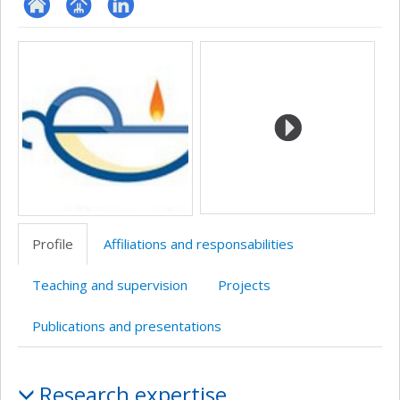
ResearchGate
Page
LinkedIn
Media
professionnelle
(faculté,département,école)
Profile
Affiliations and responsabilities
Teaching and supervision
Projects
Publications and presentations
Profile
Research expertise