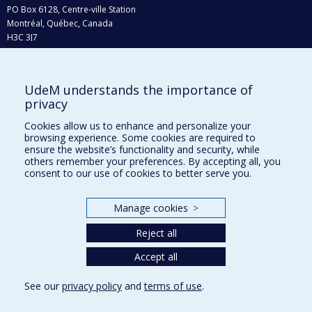
PO Box 6128, Centre-ville Station
Montréal, Québec, Canada
H3C 3J7
Phone : 514 343-6111, #38492
E-mail :
recherche@umontreal.ca
UdeM understands the importance of
Who does what?
privacy
Find us
Cookies allow us to enhance and personalize your
browsing experience. Some cookies are required to
Site map
ensure the website’s functionality and security, while
others remember your preferences. By accepting all, you
Accessibility
consent to our use of cookies to better serve you.
Manage cookies
>
Reject all
Accept all
See our
privacy policy
and
terms of use
.
Privacy