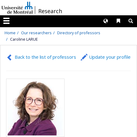
Passer
/
Research
au
contenu
Langues
Liens 
R
Menu
Home
Our researchers
Directory of professors
Caroline LARUE
Back to the list of professors
Update your profile