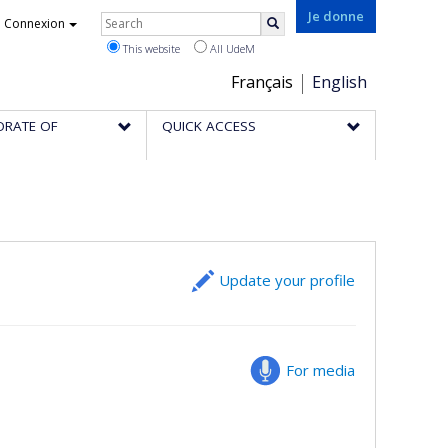
Rechercher
Je donne
Connexion
Search
This website
All UdeM
Choix
Français
English
de
ORATE OF
QUICK ACCESS
la
langue
Update your profile
For media