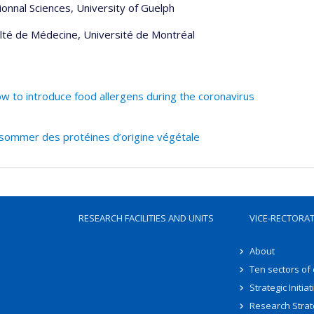
nnal Sciences, University of Guelph
ulté de Médecine, Université de Montréal
 to introduce food allergens during the coronavirus
nsommer des protéines d’origine végétale
RESEARCH FACILITIES AND UNITS
VICE-RECTORA
About
Ten sectors of
Strategic Initiat
Research Strat