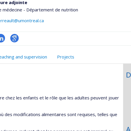
ure adjointe
e médecine - Département de nutrition
rreault@umontreal.ca
inkedIn
Google
onnelle
Scholar
eaching and supervision
Projects
,département,école)
D
ire chez les enfants et le rôle que les adultes peuvent jouer
où des modifications alimentaires sont requises, telles que
A