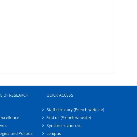
TE OF RESEARCH
QUICK ACCESS
Staff directory (French website)
 excellence
Find us (French website)
ives
Synchro recherche
egies and Policies
compas