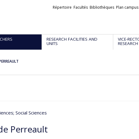
Liens
Répertoire
Facultés
Bibliothèques
Plan campus
externes
CHERS
RESEARCH FACILITIES AND
VICE-RECT
UNITS
RESEARCH
PERREAULT
iences
; Social Sciences
e Perreault