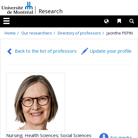
Passer
/
Research
au
contenu
Langues
Liens 
R
Menu
Home
Our researchers
Directory of professors
Jacinthe PEPIN
Back to the list of professors
Update your profile
Nursing
; Health Sciences
; Social Sciences
For media