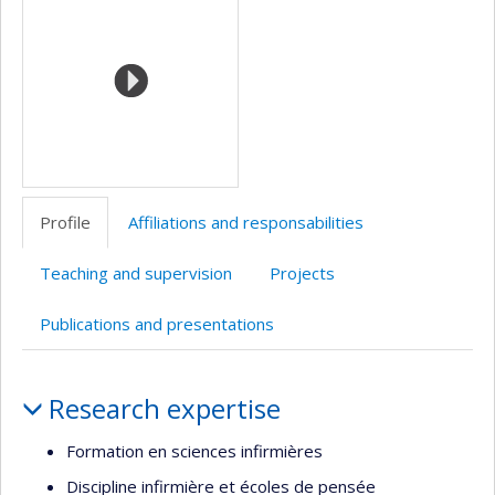
(faculté,département,école)
de
l’unité
de
recherche
Profile
Affiliations and responsabilities
Teaching and supervision
Projects
Publications and presentations
Profile
Research expertise
Formation en sciences infirmières
Discipline infirmière et écoles de pensée