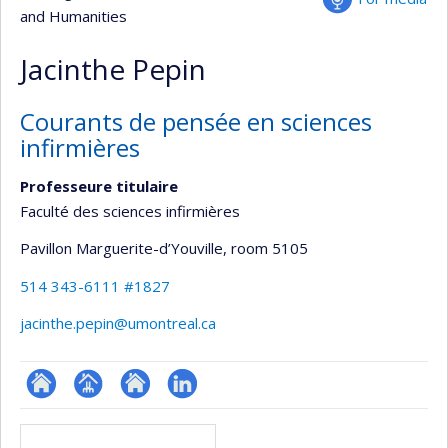
and Humanities
Jacinthe Pepin
Courants de pensée en sciences
infirmières
Professeure titulaire
Faculté des sciences infirmières
Pavillon Marguerite-d’Youville
, room 5105
514 343-6111 #1827
jacinthe.pepin@umontreal.ca
ResearchGate
Page
Site
LinkedIn
Media
professionnelle
web