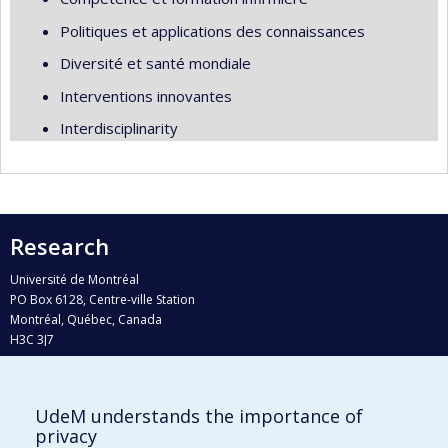
Politiques et applications des connaissances
Diversité et santé mondiale
Interventions innovantes
Interdisciplinarity
Research
Université de Montréal
PO Box 6128, Centre-ville Station
Montréal, Québec, Canada
H3C 3J7
Phone : 514 343-6111, #38492
E-mail :
recherche@umontreal.ca
UdeM understands the importance of
Who does what?
privacy