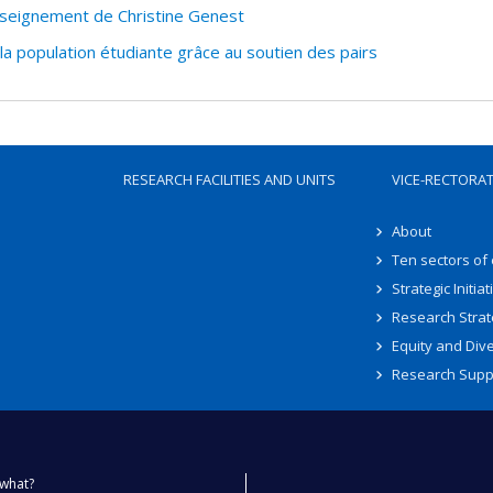
nseignement de Christine Genest
a population étudiante grâce au soutien des pairs
RESEARCH FACILITIES AND UNITS
VICE-RECTORA
About
Ten sectors of
Strategic Initiat
Research Strat
Equity and Dive
Research Supp
what?