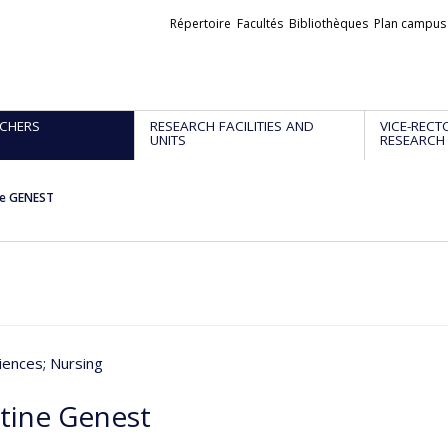
Liens
Répertoire
Facultés
Bibliothèques
Plan campus
externes
CHERS
RESEARCH FACILITIES AND
VICE-RECT
UNITS
RESEARCH
ne GENEST
iences
; Nursing
stine Genest