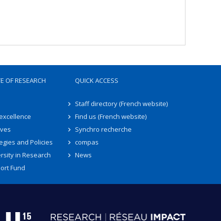
TE OF RESEARCH
QUICK ACCESS
Staff directory (French website)
 excellence
Find us (French website)
ives
Synchro recherche
egies and Policies
compas
rsity in Research
News
ort Fund