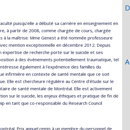
recruiting
D
Faculté puisqu’elle a débuté sa carrière en enseignement en
re, à partir de 2008, comme chargée de cours, chargée
tes à la maîtrise. Mme Genest a été nommée professeure
 avec mention exceptionnelle en décembre 2012. Depuis
 expertise de recherche porte sur le suicide et ses
xposition à des événements potentiellement traumatique, tel
A
'intéresse également à l'expérience des familles du
ique infirmière en contexte de santé mentale que ce soit
ique. Elle est chercheure régulière au Centre d'étude sur le
itaire de santé mentale de Montréal. Elle est activement
ion sur le suicide, les enjeux éthiques et pratique de fin de
ship en tant que co-responsable du Research Council
ontréal. Prix annuel remis à un membre du personnel de