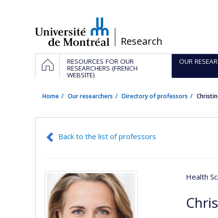
Passer
au
contenu
/
Research
Navigation
HOME
RESOURCES FOR OUR
OUR RESEAR
principale
RESEARCHERS (FRENCH
WEBSITE)
Home
Our researchers
Directory of professors
Christi
Back to the list of professors
Health Sc
Chri