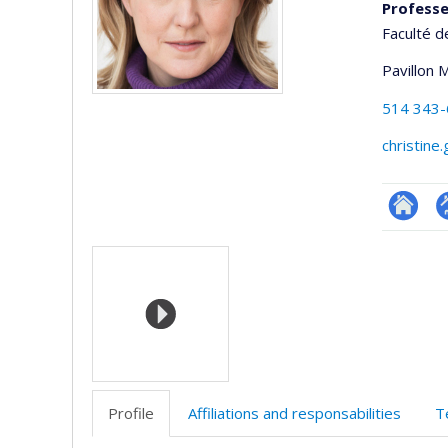
Profess
Faculté d
Pavillon 
514 343
christine
Researc
P
Media
p
(
Profile
Affiliations and responsabilities
T