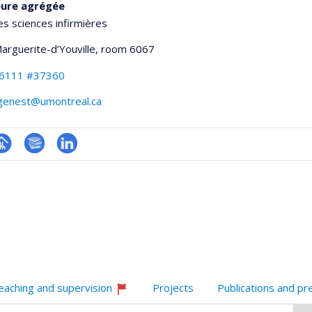
eure agrégée
es sciences infirmières
Marguerite-d’Youville
, room 6067
-6111 #37360
.genest@umontreal.ca
hGate
age
Bibliographie
LinkedIn
rofessionnelle
faculté,département,école)
eaching and supervision
Projects
Publications and pr
Currently