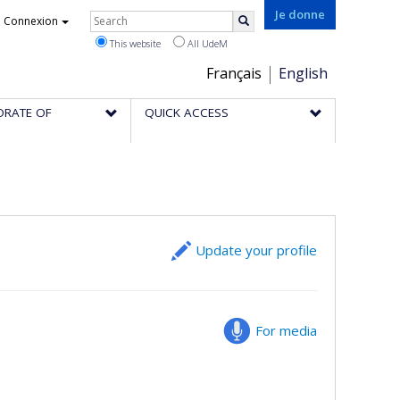
Rechercher
Je donne
Connexion
Search
This website
All UdeM
Choix
Français
English
de
ORATE OF
QUICK ACCESS
la
langue
Update your profile
For media