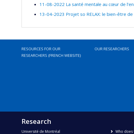
11-08-2022 La santé mentale au cœur de l’e
13-04-2023 Projet so RELAX: le bien-être de l
RESOURCES FOR OUR
OUR RESEARCHERS
RESEARCHERS (FRENCH WEBSITE)
Research
Université de Montréal
Who does 