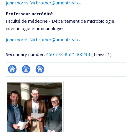
john.morris.fairbrother@umontreal.ca
Professeur accrédité
Faculté de médecine - Département de microbiologie,
infectiologie et immunologie
john.morris.fairbrother@umontreal.ca
Secondary number:
450 773-8521 #8234
(Travail 1)
ResearchGate
Page
Autre
Media
professionnelle
site
(faculté,département,école)
web