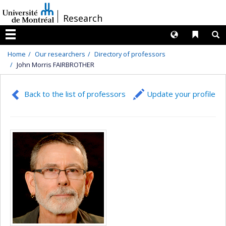
Passer
/
Research
au
contenu
Langues
Liens 
R
Menu
Home
Our researchers
Directory of professors
John Morris FAIRBROTHER
Back to the list of professors
Update your profile