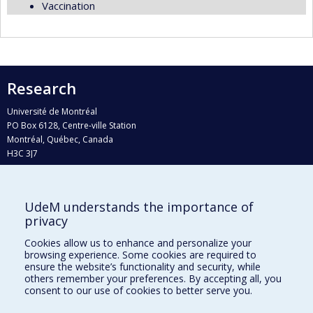
Vaccination
Research
Université de Montréal
PO Box 6128, Centre-ville Station
Montréal, Québec, Canada
H3C 3J7
Phone : 514 343-6111, #38492
E-mail :
recherche@umontreal.ca
UdeM understands the importance of
Who does what?
privacy
Find us
Cookies allow us to enhance and personalize your
browsing experience. Some cookies are required to
Site map
ensure the website’s functionality and security, while
others remember your preferences. By accepting all, you
Accessibility
consent to our use of cookies to better serve you.