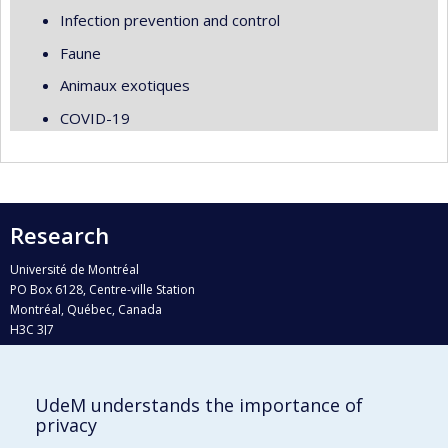
Infection prevention and control
Faune
Animaux exotiques
COVID-19
Research
Université de Montréal
PO Box 6128, Centre-ville Station
Montréal, Québec, Canada
H3C 3J7
Phone : 514 343-6111, #38492
E-mail :
recherche@umontreal.ca
UdeM understands the importance of
Who does what?
privacy