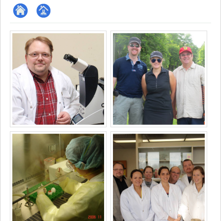
ResearchGate
Page
Media
professionnelle
(faculté,département,école)