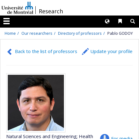
Passer
/
Research
au
contenu
Langues
Liens 
R
Menu
Home
Our researchers
Directory of professors
Pablo GODOY
Back to the list of professors
Update your profile
Natural Sciences and Engineering
; Health
For media