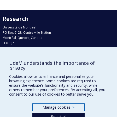
Research
Université de Montréal
PO Box 6128, Centre-ville Station
Montréal, Québec, Canada
H3C 3J7
Phone : 514 343-6111, #38492
E-mail :
recherche@umontreal.ca
UdeM understands the importance of
Who does what?
privacy
Find us
Cookies allow us to enhance and personalize your
browsing experience. Some cookies are required to
Site map
ensure the website’s functionality and security, while
others remember your preferences. By accepting all, you
Accessibility
consent to our use of cookies to better serve you.
Manage cookies
>
Reject all