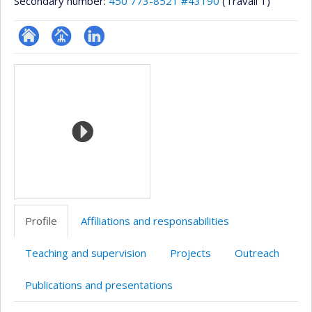
Secondary number:
450 773-8521 #43190
(Travail 1)
ResearchGate
Page
LinkedIn
Media
professionnelle
(faculté,département,école)
Profile
Affiliations and responsabilities
Teaching and supervision
Projects
Outreach
Publications and presentations