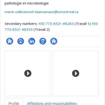
pathologie et microbiologie
marie-odile.benoit-biancamano@umontreal.ca
Secondary numbers:
450 773-8521 #8283
(Travail 1)
450
773-8521 #8539
(Travail 2)
ResearchGate
Page
LinkedIn
Google
Autre
Media
professionnelle
Scholar
site
(faculté,département,école)
web
Profile
Affiliations and responsabilities