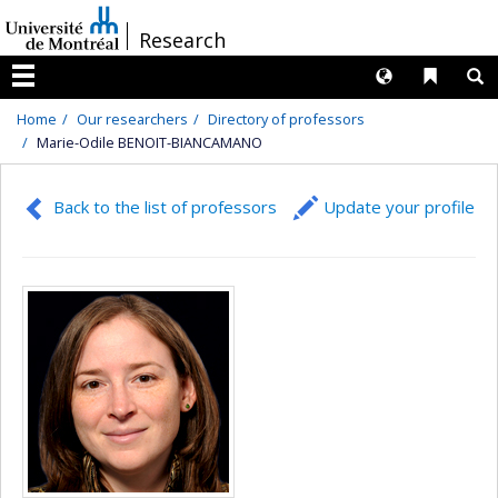
Passer
/
Research
au
contenu
Langues
Liens 
R
Menu
Home
Our researchers
Directory of professors
Marie-Odile BENOIT-BIANCAMANO
Back to the list of professors
Update your profile