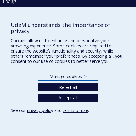
H3C 3J7
Phone : 514 343-6111, #38492
E-mail :
recherche@umontreal.ca
UdeM understands the importance of
Who does what?
privacy
Find us
Cookies allow us to enhance and personalize your
browsing experience. Some cookies are required to
Site map
ensure the website’s functionality and security, while
others remember your preferences. By accepting all, you
Accessibility
consent to our use of cookies to better serve you.
Manage cookies
>
Reject all
Accept all
See our
privacy policy
and
terms of use
.
Privacy
Terms of use
Cookie Settings