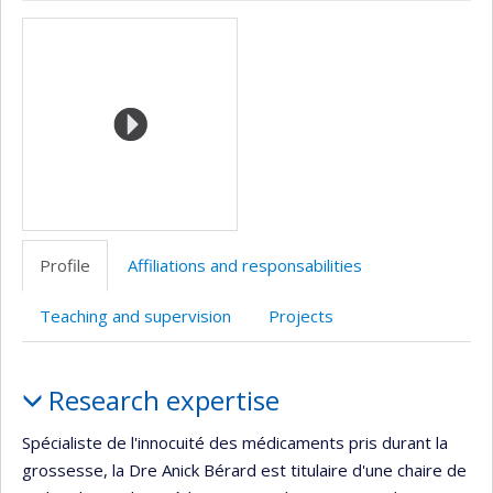
ResearchGate
Page
Site
PubMed
LinkedIn
Autre
Media
professionnelle
web
site
(faculté,département,école)
de
web
l’unité
de
recherche
Profile
Affiliations and responsabilities
Teaching and supervision
Projects
Profile
Research expertise
Spécialiste de l'innocuité des médicaments pris durant la
grossesse, la Dre Anick Bérard est titulaire d'une chaire de