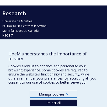
Research
Université de Montréal
PO Box 6128, Centre-ville Station
Montréal, Québec, Canada
H3C 3J7
Phone : 514 343-6111, #38492
E-mail :
recherche@umontreal.ca
UdeM understands the importance of
Who does what?
privacy
Find us
Cookies allow us to enhance and personalize your
browsing experience. Some cookies are required to
Site map
ensure the website’s functionality and security, while
others remember your preferences. By accepting all, you
Accessibility
consent to our use of cookies to better serve you.
Manage cookies
>
Reject all