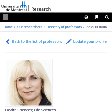
Passer
/
Research
au
contenu
Langues
Liens 
R
Menu
Home
Our researchers
Directory of professors
Anick BÉRARD
Back to the list of professors
Update your profile
Health Sciences
; Life Sciences