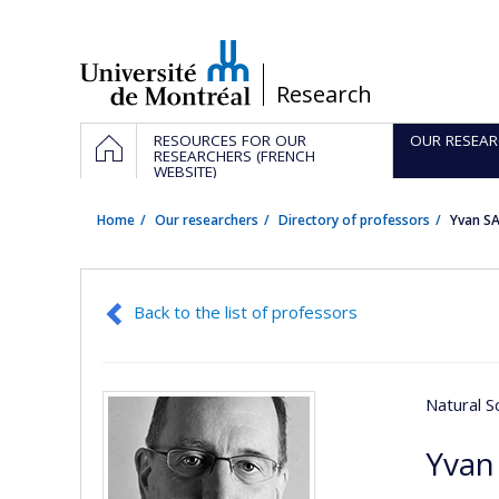
Passer
au
contenu
/
Research
Navigation
HOME
RESOURCES FOR OUR
OUR RESEAR
principale
RESEARCHERS (FRENCH
WEBSITE)
Home
Our researchers
Directory of professors
Yvan S
Back to the list of professors
Natural S
Yvan