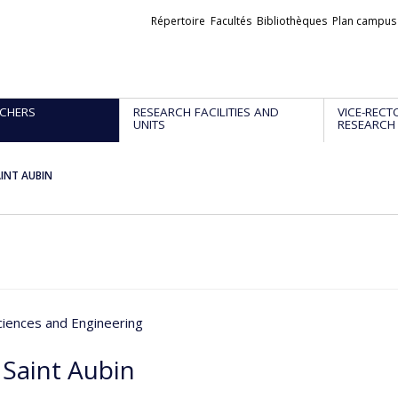
Liens
Répertoire
Facultés
Bibliothèques
Plan campus
externes
CHERS
RESEARCH FACILITIES AND
VICE-RECT
UNITS
RESEARCH
AINT AUBIN
ciences and Engineering
 Saint Aubin