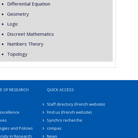
Differential Equation
Geometry
Logic
Discreet Mathematics
Numbers Theory
Topology
TE OF RESEARCH
QUICK ACCESS
Staff directory (French website)
 excellence
Find us (French website)
ives
Synchro recherche
egies and Policies
compas
rsity in Research
News