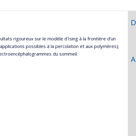
onnelle
,département,école)
D
ltats rigoureux sur le modèle d'Ising à la frontière d'un
applications possibles à la percolation et aux polymères);
électroencéphalogrammes du sommeil.
A