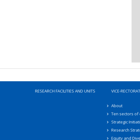
RESEARCH FACILITIES AND UNITS
VICE-RECTORA
About
Ten sectors of
Strategic Initiat
Research Strat
Equity and Dive