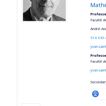
Mathé
Professe
Faculté d
André-Ai
514 343
yvan.sain
Professe
Faculté d
yvan.sain
Secondar
Page