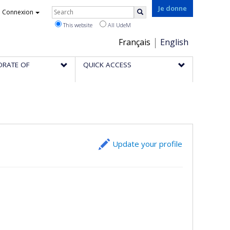
Rechercher
Je donne
Connexion
Search
This website
All UdeM
Choix
Français
English
de
ORATE OF
QUICK ACCESS
la
langue
Update your profile