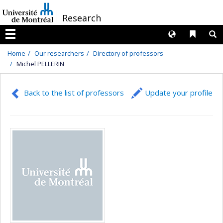
Passer
/
Research
au
contenu
Langues
Liens 
R
Menu
Home
Our researchers
Directory of professors
Michel PELLERIN
Back to the list of professors
Update your profile