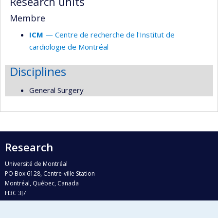
Research units
Membre
ICM
— Centre de recherche de l'Institut de
cardiologie de Montréal
Disciplines
General Surgery
Research
Université de Montréal
PO Box 6128, Centre-ville Station
Montréal, Québec, Canada
H3C 3J7
Phone : 514 343-6111, #38492