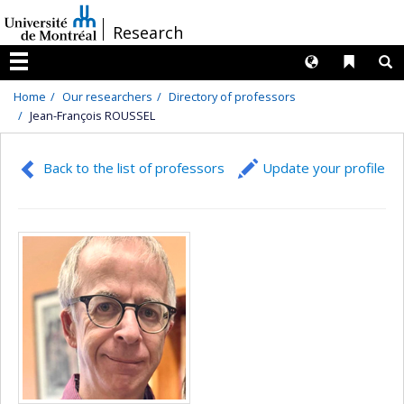
Passer
/
Research
au
contenu
Langues
Liens 
R
Menu
Home
Our researchers
Directory of professors
Jean-François ROUSSEL
Back to the list of professors
Update your profile