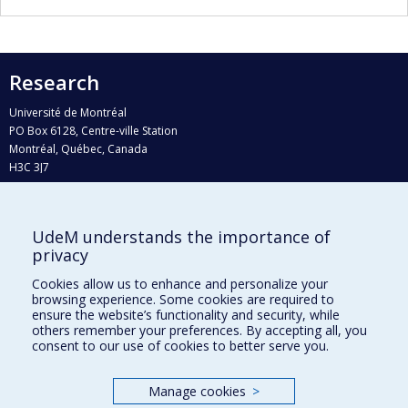
Research
Université de Montréal
PO Box 6128, Centre-ville Station
Montréal, Québec, Canada
H3C 3J7
Phone : 514 343-6111, #38492
E-mail :
recherche@umontreal.ca
UdeM understands the importance of
Who does what?
privacy
Find us
Cookies allow us to enhance and personalize your
browsing experience. Some cookies are required to
Site map
ensure the website’s functionality and security, while
others remember your preferences. By accepting all, you
Accessibility
consent to our use of cookies to better serve you.
Manage cookies
>