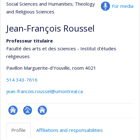
Social Sciences and Humanities
; Theology
For media
and Religious Sciences
Jean-François Roussel
Professeur titulaire
Faculté des arts et des sciences - Institut d'études
religieuses
Pavillon Marguerite-d’Youville
, room 4021
514 343-7616
jean-francois.roussel@umontreal.ca
ResearchGate
Page
Autre
professionnelle
site
Profile
Affiliations and responsabilities
(faculté,département,école)
web