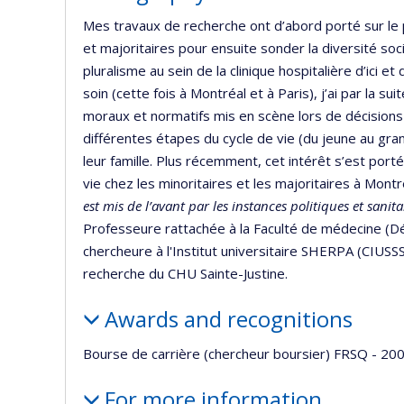
Mes travaux de recherche ont d’abord porté sur le 
et majoritaires pour ensuite sonder la diversité socia
pluralisme au sein de la clinique hospitalière d’ici e
soin (cette fois à Montréal et à Paris), j’ai par la sui
moraux et normatifs mis en scène lors de décisions t
différentes étapes du cycle de vie (du jeune au gran
leur famille. Plus récemment, cet intérêt s’est porté
vie chez les minoritaires et les majoritaires à Mont
est mis de l’avant par les instances politiques et sanit
Professeure rattachée à la Faculté de médecine (Dép
chercheure à l'Institut universitaire SHERPA (CIUSS
recherche du CHU Sainte-Justine.
Awards and recognitions
Bourse de carrière (chercheur boursier) FRSQ - 20
For more information…