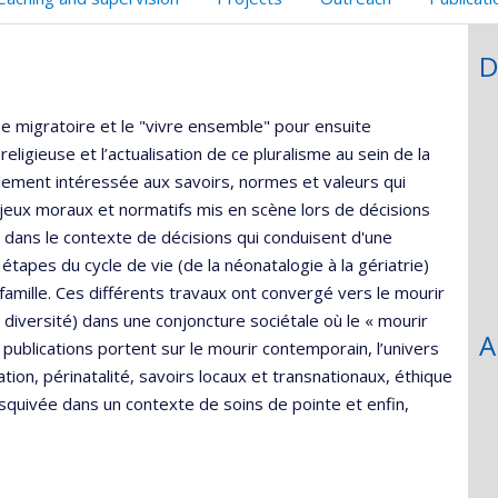
,département,école)
eb
D
 migratoire et le "vivre ensemble" pour ensuite
 religieuse et l’actualisation de ce pluralisme au sein de la
 également intéressée aux savoirs, normes et valeurs qui
enjeux moraux et normatifs mis en scène lors de décisions
ans le contexte de décisions qui conduisent d'une
 étapes du cycle de vie (de la néonatalogie à la gériatrie)
r famille. Ces différents travaux ont convergé vers le mourir
diversité) dans une conjoncture sociétale où le « mourir
A
ublications portent sur le mourir contemporain, l’univers
tion, périnatalité, savoirs locaux et transnationaux, éthique
 esquivée dans un contexte de soins de pointe et enfin,