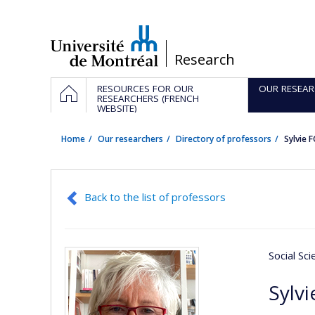
Passer
au
contenu
/
Research
Navigation
HOME
RESOURCES FOR OUR
OUR RESEAR
principale
RESEARCHERS (FRENCH
WEBSITE)
Home
Our researchers
Directory of professors
Sylvie 
Back to the list of professors
Social Sc
Sylvi