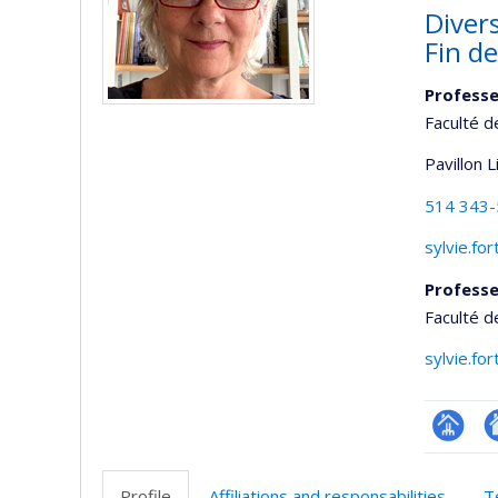
Divers
Fin de
Professe
Faculté d
Pavillon 
514 343
sylvie.fo
Professe
Faculté 
sylvie.fo
Page
A
professi
si
Profile
Affiliations and responsabilities
T