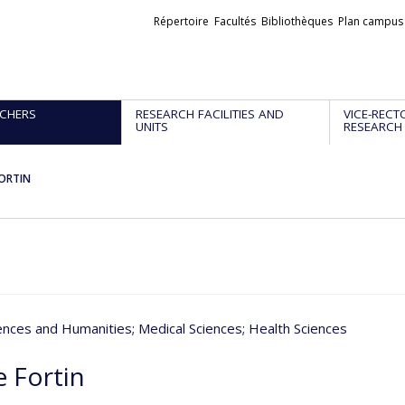
Liens
Répertoire
Facultés
Bibliothèques
Plan campus
externes
CHERS
RESEARCH FACILITIES AND
VICE-RECT
UNITS
RESEARCH
FORTIN
iences and Humanities
; Medical Sciences
; Health Sciences
e Fortin