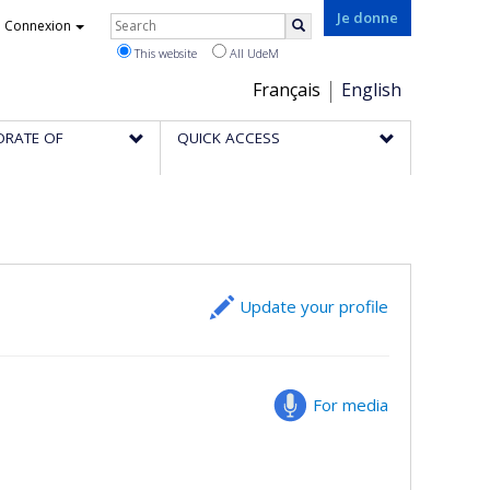
Rechercher
Je donne
Connexion
Search
This website
All UdeM
Choix
Français
English
de
ORATE OF
QUICK ACCESS
la
langue
Update your profile
For media