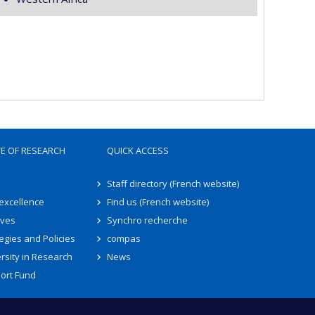
TE OF RESEARCH
QUICK ACCESS
Staff directory (French website)
 excellence
Find us (French website)
ives
Synchro recherche
egies and Policies
compas
rsity in Research
News
ort Fund