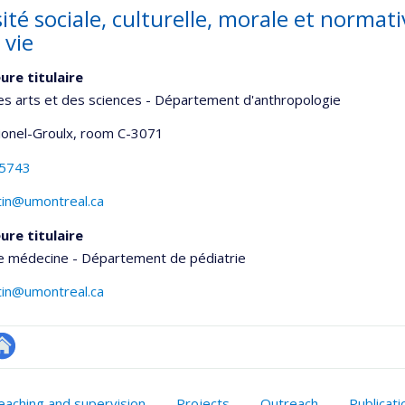
ité sociale, culturelle, morale et normati
 vie
ure titulaire
es arts et des sciences - Département d'anthropologie
Lionel-Groulx
, room C-3071
-5743
rtin@umontreal.ca
ure titulaire
de médecine - Département de pédiatrie
rtin@umontreal.ca
utre
onnelle
te
eaching and supervision
Projects
Outreach
Publicat