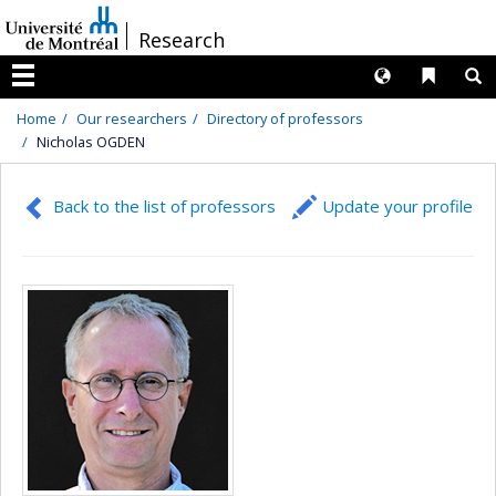
Passer
/
Research
au
contenu
Langues
Liens 
R
Menu
Home
Our researchers
Directory of professors
Nicholas OGDEN
Back to the list of professors
Update your profile