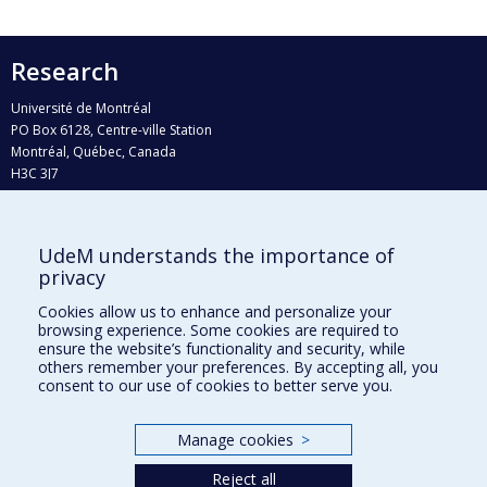
Research
Université de Montréal
PO Box 6128, Centre-ville Station
Montréal, Québec, Canada
H3C 3J7
Phone : 514 343-6111, #38492
E-mail :
recherche@umontreal.ca
UdeM understands the importance of
Who does what?
privacy
Find us
Cookies allow us to enhance and personalize your
browsing experience. Some cookies are required to
Site map
ensure the website’s functionality and security, while
others remember your preferences. By accepting all, you
Accessibility
consent to our use of cookies to better serve you.
Manage cookies
>
Reject all