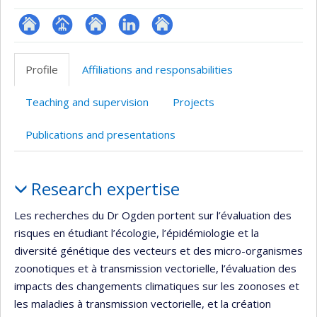
ResearchGate
Page
Site
LinkedIn
Autre
professionnelle
web
site
Profile
Affiliations and responsabilities
(faculté,département,école)
de
web
l’unité
Teaching and supervision
Projects
de
recherche
Publications and presentations
Profile
Research expertise
Les recherches du Dr Ogden portent sur l’évaluation des
risques en étudiant l’écologie, l’épidémiologie et la
diversité génétique des vecteurs et des micro-organismes
zoonotiques et à transmission vectorielle, l’évaluation des
impacts des changements climatiques sur les zoonoses et
les maladies à transmission vectorielle, et la création