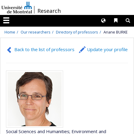
Passer
/
Research
au
contenu
Langues
Liens 
R
Menu
Home
Our researchers
Directory of professors
Ariane BURKE
Back to the list of professors
Update your profile
Social Sciences and Humanities
; Environment and