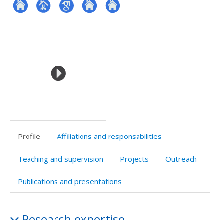
ResearchGate
Page
Google
Autre
Autre
Media
professionnelle
Scholar
site
site
(faculté,département,école)
web
web
Profile
Affiliations and responsabilities
Teaching and supervision
Projects
Outreach
Publications and presentations
Profile
Research expertise