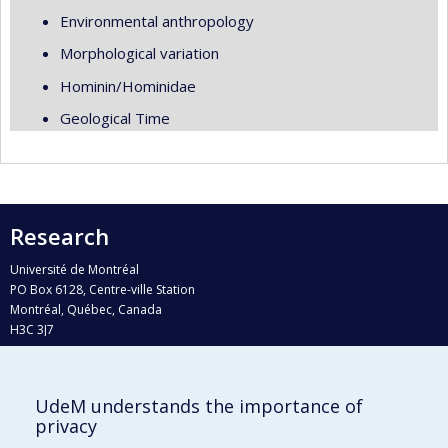
Environmental anthropology
Morphological variation
Hominin/Hominidae
Geological Time
Research
Université de Montréal
PO Box 6128, Centre-ville Station
Montréal, Québec, Canada
H3C 3J7
Phone : 514 343-6111, #38492
E-mail :
recherche@umontreal.ca
UdeM understands the importance of
Who does what?
privacy