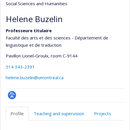
Social Sciences and Humanities
Helene Buzelin
Professeure titulaire
Faculté des arts et des sciences - Département de
linguistique et de traduction
Pavillon Lionel-Groulx
, room C-9144
514 343-2391
helene.buzelin@umontreal.ca
Page
professionnelle
Profile
Teaching and supervision
Projects
(faculté,département,école)
Profile