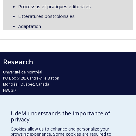
Processus et pratiques éditoriales
Littératures postcoloniales
Adaptation
Research
Université de Montréal
PO Box 6128, Centre-ville Station
Montréal, Québec, Canada
H3C 3J7
Phone : 514 343-6111, #38492
E-mail :
recherche@umontreal.ca
UdeM understands the importance of
Who does what?
privacy
Find us
Cookies allow us to enhance and personalize your
browsing experience. Some cookies are required to