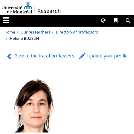
Passer
/
Research
au
contenu
Langues
Liens 
R
Menu
Home
Our researchers
Directory of professors
Helene BUZELIN
Back to the list of professors
Update your profile