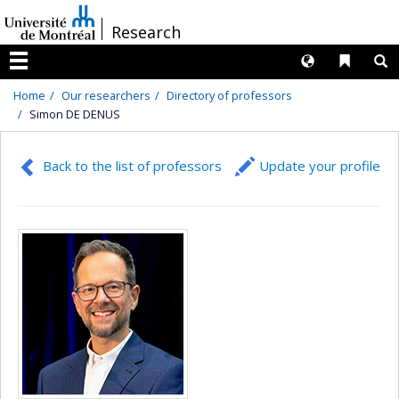
Passer
/
Research
au
contenu
Langues
Liens 
R
Menu
Home
Our researchers
Directory of professors
Simon DE DENUS
Back to the list of professors
Update your profile