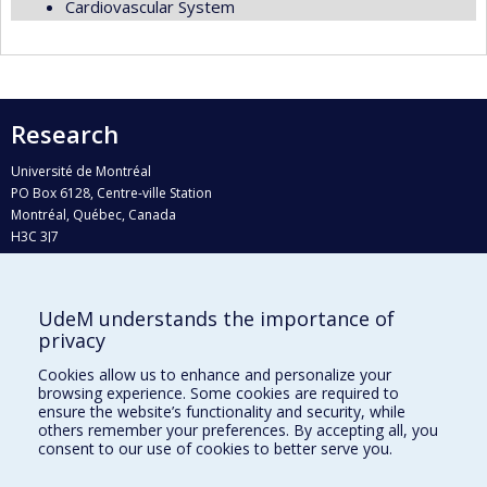
Cardiovascular System
Research
Université de Montréal
PO Box 6128, Centre-ville Station
Montréal, Québec, Canada
H3C 3J7
Phone : 514 343-6111, #38492
E-mail :
recherche@umontreal.ca
UdeM understands the importance of
privacy
Who does what?
Find us
Cookies allow us to enhance and personalize your
browsing experience. Some cookies are required to
Site map
ensure the website’s functionality and security, while
others remember your preferences. By accepting all, you
Accessibility
consent to our use of cookies to better serve you.