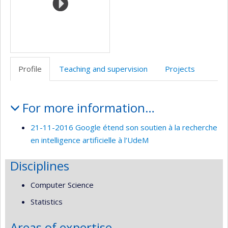
recherche
Profile
Teaching and supervision
Projects
Profile
For more information…
21-11-2016 Google étend son soutien à la recherche
en intelligence artificielle à l’UdeM
Disciplines
Computer Science
Statistics
Areas of expertise