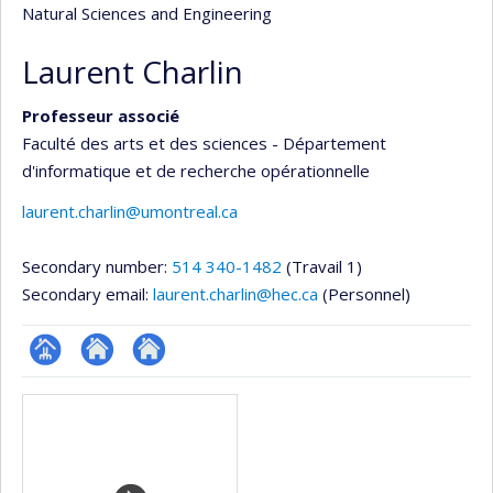
Natural Sciences and Engineering
Laurent Charlin
Professeur associé
Faculté des arts et des sciences - Département
d'informatique et de recherche opérationnelle
laurent.charlin@umontreal.ca
Secondary number:
514 340-1482
(Travail 1)
Secondary email:
laurent.charlin@hec.ca
(Personnel)
Page
Site
Autre
Media
professionnelle
web
site
(faculté,département,école)
de
web
l’unité
de