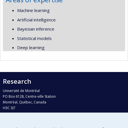
Machine learning
Artificial intelligence
Bayesian inference
Statistical models
Deep learning
Research
Université de Montréal
PO Box 6128, Centre-ville Station
Montréal, Québec, Canada
H3C 3J7
Phone : 514 343-6111, #38492
E-mail :
recherche@umontreal.ca