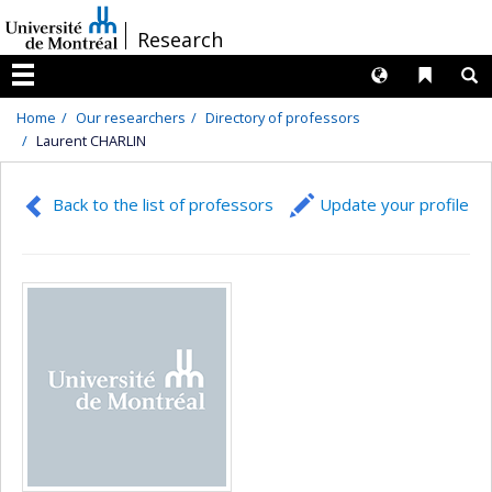
Passer
/
Research
au
contenu
Langues
Liens 
R
Menu
Home
Our researchers
Directory of professors
Laurent CHARLIN
Back to the list of professors
Update your profile