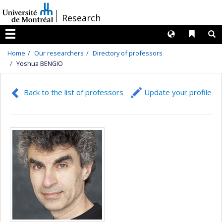
Passer
/
Research
au
contenu
Langues
Liens 
R
Menu
Home
Our researchers
Directory of professors
Yoshua BENGIO
Back to the list of professors
Update your profile