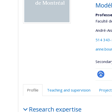
Modél
Professe
Faculté d
André-Ai
514 343
anne.bou
Secondar
Page
professi
Profile
Teaching and supervision
Project
(faculté
Profile
Research expertise