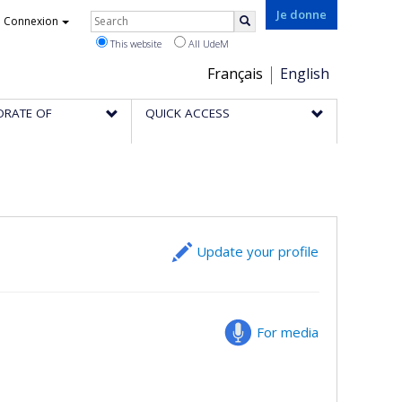
Rechercher
Je donne
Connexion
Search
This website
All UdeM
Choix
Français
English
de
ORATE OF
QUICK ACCESS
la
langue
Update your profile
For media