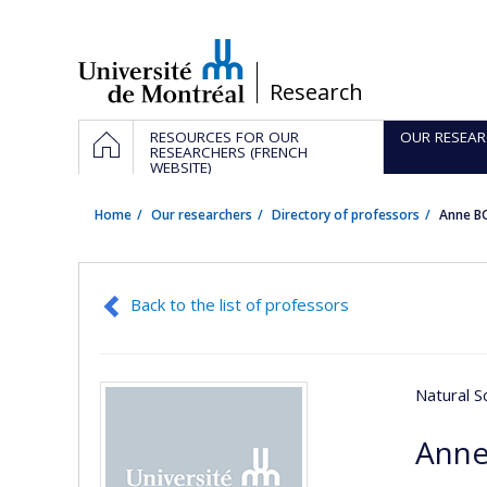
Passer
au
contenu
/
Research
Navigation
HOME
RESOURCES FOR OUR
OUR RESEAR
principale
RESEARCHERS (FRENCH
WEBSITE)
Home
Our researchers
Directory of professors
Anne B
Back to the list of professors
Natural S
Anne