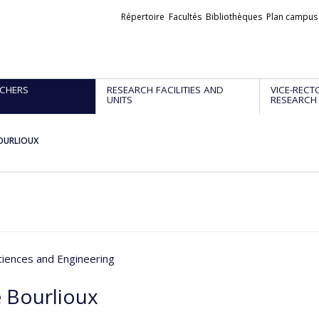
Liens
Répertoire
Facultés
Bibliothèques
Plan campus
externes
CHERS
RESEARCH FACILITIES AND
VICE-RECT
UNITS
RESEARCH
OURLIOUX
ciences and Engineering
 Bourlioux