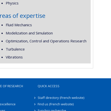
Physics
reas of expertise
Fluid Mechanics
Modelization and Simulation
Optimization, Control and Operations Research
Turbulence
Vibrations
TE OF RESEARCH
QUICK ACCESS
Staff directory (French website)
 excellence
Find us (French website)
ives
Synchro recherche