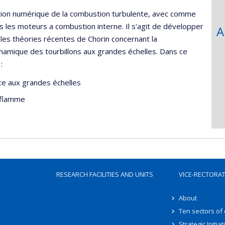
sation numérique de la combustion turbulente, avec comme
ns les moteurs a combustion interne. Il s'agit de développer
A
es théories récentes de Chorin concernant la
ynamique des tourbillons aux grandes échelles. Dans ce
 :
nce aux grandes échelles
e flamme
RESEARCH FACILITIES AND UNITS
VICE-RECTORA
About
Ten sectors of
Strategic Initiat