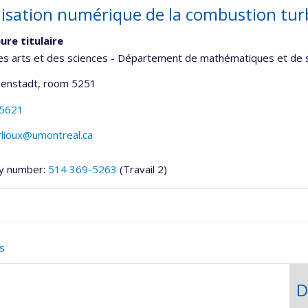
isation numérique de la combustion tur
ure titulaire
es arts et des sciences - Département de mathématiques et de s
senstadt
, room 5251
-5621
rlioux@umontreal.ca
y number:
514 369-5263
(Travail 2)
onnelle
s
,département,école)
D