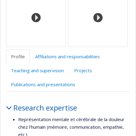
l’unité
de
recherche
Profile
Affiliations and responsabilities
Teaching and supervision
Projects
Publications and presentations
Profile
Research expertise
Représentation mentale et cérébrale de la douleur
chez l’humain (mémoire, communication, empathie,
etc.)