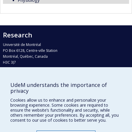
Physiology
Research
Université de Montréal
PO Box 6128, Centre-ville Station
Montréal, Québec, Canada
H3C 3J7
Phone : 514 343-6111, #38492
E-mail :
recherche@umontreal.ca
UdeM understands the importance of
Who does what?
privacy
Find us
Cookies allow us to enhance and personalize your
browsing experience. Some cookies are required to
Site map
ensure the website’s functionality and security, while
others remember your preferences. By accepting all, you
Accessibility
consent to our use of cookies to better serve you.