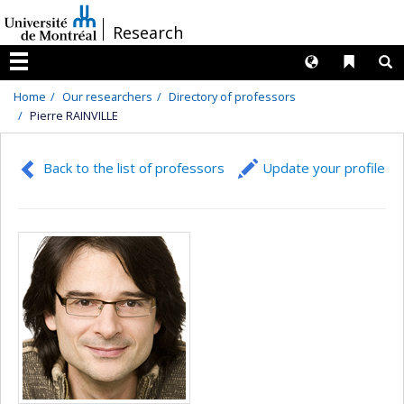
Passer
/
Research
au
contenu
Langues
Liens 
R
Menu
Home
Our researchers
Directory of professors
Pierre RAINVILLE
Back to the list of professors
Update your profile