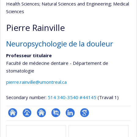
Health Sciences
; Natural Sciences and Engineering
; Medical
Sciences
Pierre Rainville
Neuropsychologie de la douleur
Professeur titulaire
Faculté de médecine dentaire - Département de
stomatologie
pierre.rainville@umontreal.ca
Secondary number:
514 340-3540 #44145
(Travail 1)
ResearchGate
Page
Site
PubMed
LinkedIn
Google
Media
professionnelle
web
Scholar
(faculté,département,école)
de