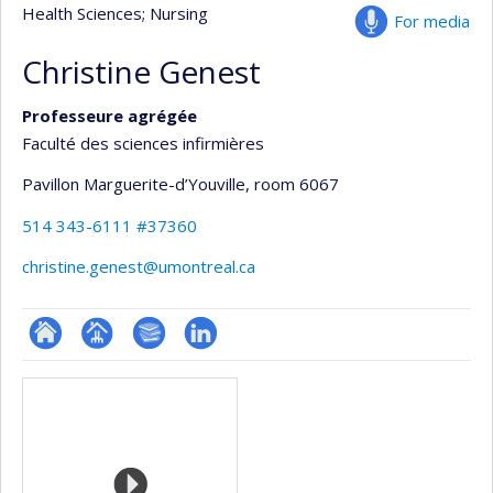
Health Sciences
; Nursing
For media
Christine Genest
Professeure agrégée
Faculté des sciences infirmières
Pavillon Marguerite-d’Youville
, room 6067
514 343-6111 #37360
christine.genest@umontreal.ca
ResearchGate
Page
Bibliographie
LinkedIn
Media
professionnelle
(faculté,département,école)