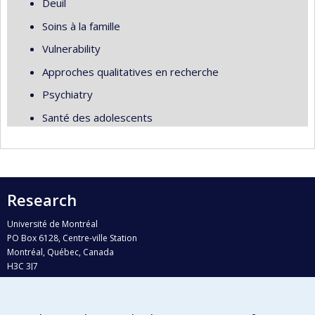
Deuil
Soins à la famille
Vulnerability
Approches qualitatives en recherche
Psychiatry
Santé des adolescents
Research
Université de Montréal
PO Box 6128, Centre-ville Station
Montréal, Québec, Canada
H3C 3J7
Phone : 514 343-6111, #38492
E-mail :
recherche@umontreal.ca