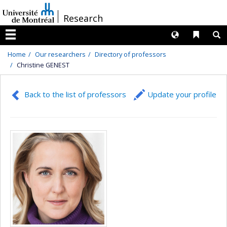
Passer
/
Research
au
contenu
Langues
Liens 
R
Menu
Home
Our researchers
Directory of professors
Christine GENEST
Back to the list of professors
Update your profile