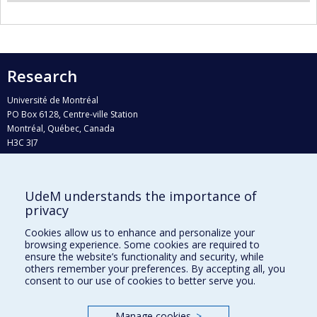
Research
Université de Montréal
PO Box 6128, Centre-ville Station
Montréal, Québec, Canada
H3C 3J7
Phone : 514 343-6111, #38492
E-mail :
recherche@umontreal.ca
UdeM understands the importance of
privacy
Who does what?
Find us
Cookies allow us to enhance and personalize your
browsing experience. Some cookies are required to
Site map
ensure the website’s functionality and security, while
others remember your preferences. By accepting all, you
Accessibility
consent to our use of cookies to better serve you.
Manage cookies
>