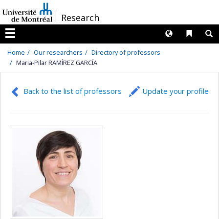
Passer
/
Research
au
contenu
Langues
Liens 
R
Menu
Home
Our researchers
Directory of professors
Maria-Pilar RAMÍREZ GARCÍA
Back to the list of professors
Update your profile