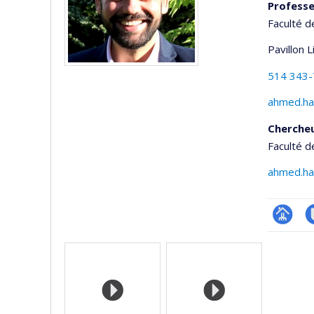
Professe
Faculté d
Pavillon 
514 343
ahmed.ha
Cherche
Faculté d
ahmed.ha
Page
C
Media
professi
T
(faculté