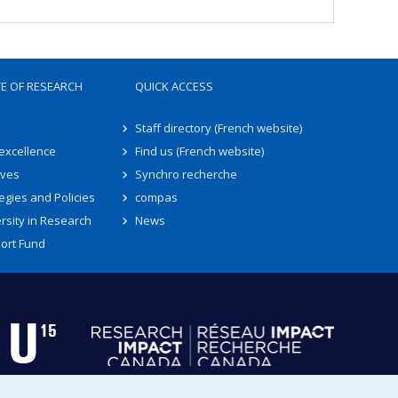
TE OF RESEARCH
QUICK ACCESS
Staff directory (French website)
 excellence
Find us (French website)
ives
Synchro recherche
egies and Policies
compas
rsity in Research
News
ort Fund