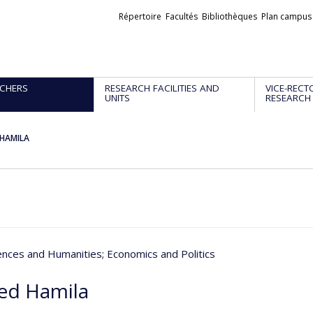
Liens
Répertoire
Facultés
Bibliothèques
Plan campus
externes
CHERS
RESEARCH FACILITIES AND
VICE-RECT
UNITS
RESEARCH
HAMILA
iences and Humanities
; Economics and Politics
d Hamila