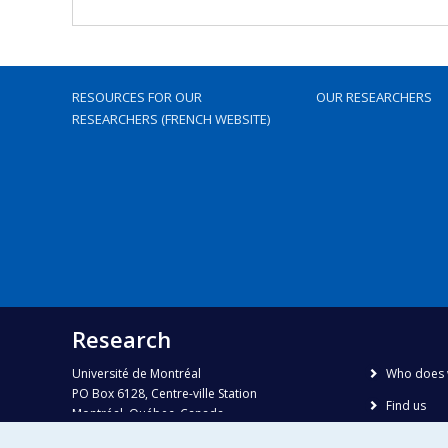
RESOURCES FOR OUR
OUR RESEARCHERS
RESEARCHERS (FRENCH WEBSITE)
Research
Université de Montréal
Who does 
PO Box 6128, Centre-ville Station
Find us
Montréal, Québec, Canada
H3C 3J7
Site map