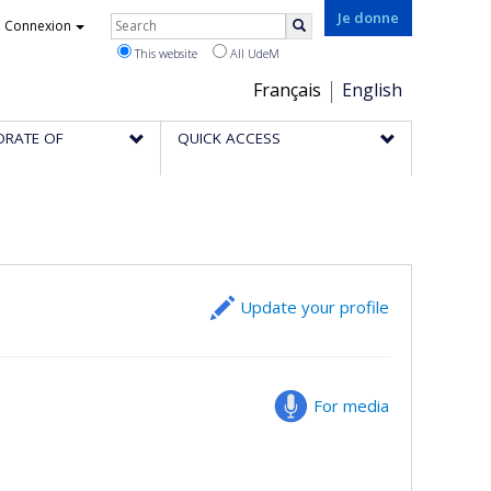
Rechercher
Je donne
Connexion
Search
This website
All UdeM
Choix
Français
English
de
ORATE OF
QUICK ACCESS
la
langue
Update your profile
For media