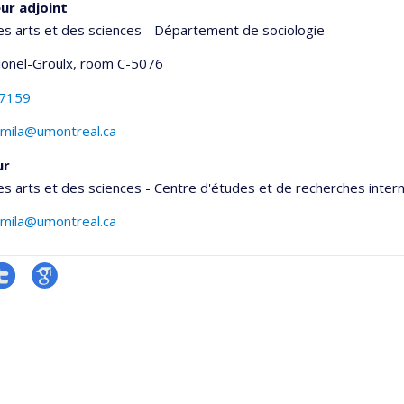
ur adjoint
es arts et des sciences - Département de sociologie
Lionel-Groulx
, room C-5076
-7159
mila@umontreal.ca
ur
es arts et des sciences - Centre d'études et de recherches inter
mila@umontreal.ca
ompte
Google
onnelle
witter
Scholar
,département,école)