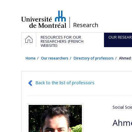
Passer
au
contenu
/
Research
Navigation
HOME
RESOURCES FOR OUR
OUR RESEAR
principale
RESEARCHERS (FRENCH
WEBSITE)
Home
Our researchers
Directory of professors
Ahmed 
Back to the list of professors
Social Sc
Ahme