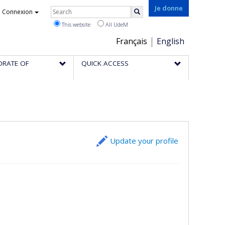
Rechercher
Je donne
Connexion
Search
This website
All UdeM
Choix
Français
English
de
ORATE OF
QUICK ACCESS
la
langue
Update your profile