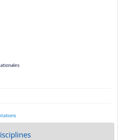
nationales
ntations
isciplines