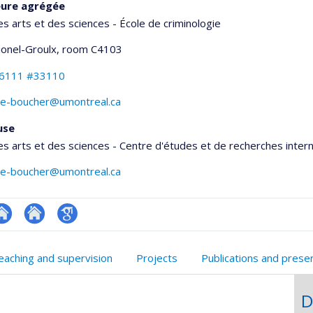
eure agrégée
es arts et des sciences - École de criminologie
Lionel-Groulx
, room C4103
-6111 #33110
ote-boucher@umontreal.ca
use
es arts et des sciences - Centre d'études et de recherches inter
ote-boucher@umontreal.ca
te
Site
Google
onnelle
eb
web
Scholar
eaching and supervision
Projects
Publications and prese
,département,école)
e
de
unité
l’unité
D
e
de