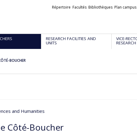
Liens
Répertoire
Facultés
Bibliothèques
Plan campus
externes
CHERS
RESEARCH FACILITIES AND
VICE-RECT
UNITS
RESEARCH
 CÔTÉ-BOUCHER
iences and Humanities
ne Côté-Boucher