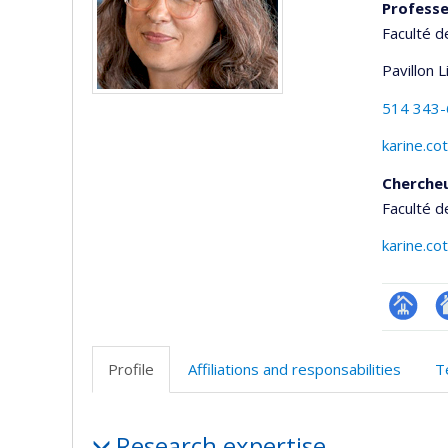
Profess
Faculté d
Pavillon 
514 343
karine.c
Cherche
Faculté d
karine.c
Page
Si
professi
w
Profile
Affiliations and responsabilities
T
(faculté
d
l’
Profile
d
Research expertise