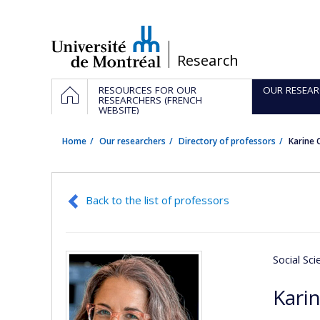
Passer
au
contenu
/
Research
Navigation
HOME
RESOURCES FOR OUR
OUR RESEAR
principale
RESEARCHERS (FRENCH
WEBSITE)
Home
Our researchers
Directory of professors
Karine
Back to the list of professors
Social Sc
Kari