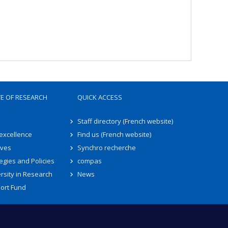
TE OF RESEARCH
QUICK ACCESS
Staff directory (French website)
 excellence
Find us (French website)
ives
Synchro recherche
egies and Policies
compas
rsity in Research
News
ort Fund