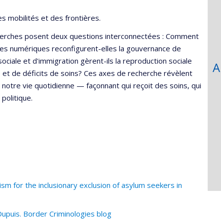
echerche
recherche
es mobilités et des frontières.
cherches posent deux questions interconnectées : Comment
ures numériques reconfigurent-elles la gouvernance de
ciale et d'immigration gèrent-ils la reproduction sociale
A
 et de déficits de soins? Ces axes de recherche révèlent
otre vie quotidienne — façonnant qui reçoit des soins, qui
politique.
m for the inclusionary exclusion of asylum seekers in
Dupuis. Border Criminologies blog