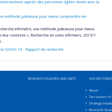
 d'interventions auprès des personnes âgées vivant avec la
 une méthode judicieuse pour mieux comprendre les
echerche infirmière, une méthode judicieuse pour mieux
eur contexte », Recherche en soins infirmiers, 2015/1
3.
 la COVID-19 - Rapport de recherche
RESEARCH FACILITIES AND UNITS
VICE-RECTORA
About
Ten sectors of
Strategic Initiat
Research Strat