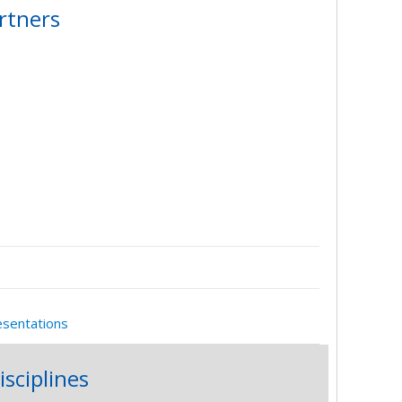
rtners
esentations
isciplines