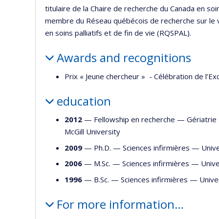
titulaire de la Chaire de recherche du Canada en s
membre du Réseau québécois de recherche sur le v
en soins palliatifs et de fin de vie (RQSPAL).
Awards and recognitions
Prix « Jeune chercheur » - Célébration de l’E
education
2012
— Fellowship en recherche —
Gériatrie
McGill University
2009
— Ph.D. —
Sciences infirmières
—
Univ
2006
— M.Sc. —
Sciences infirmières
—
Unive
1996
— B.Sc. —
Sciences infirmières
—
Unive
For more information…