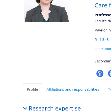
Care 
Professe
Faculté d
Pavillon 
514 343
anne.bou
Secondar
Page
Si
professi
w
Profile
Affiliations and responsabilities
T
(faculté
d
l’
Profile
d
Research expertise