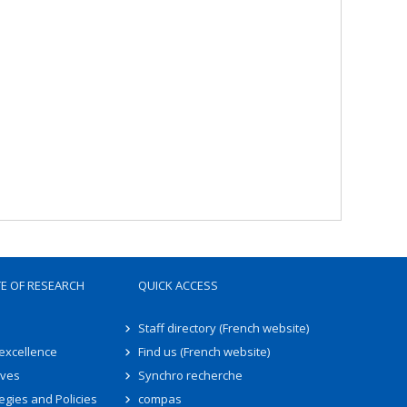
TE OF RESEARCH
QUICK ACCESS
Staff directory (French website)
 excellence
Find us (French website)
ives
Synchro recherche
egies and Policies
compas