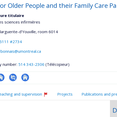
for Older People and their Family Care Pa
ure titulaire
es sciences infirmières
Marguerite-d’Youville
, room 6014
-6111 #2734
rbonnais@umontreal.ca
y number:
514 343-2306
(Télécopieur)
te
PubMed
Autre
onnelle
eb
site
eaching and supervision
Projects
Publications and pr
,département,école)
e
web
Currently
unité
recruiting
D
e