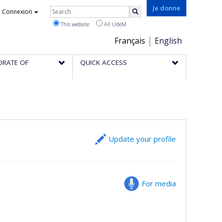
Rechercher
Je donne
Connexion
Search
This website
All UdeM
Choix
Français
English
de
ORATE OF
QUICK ACCESS
la
langue
Update your profile
For media