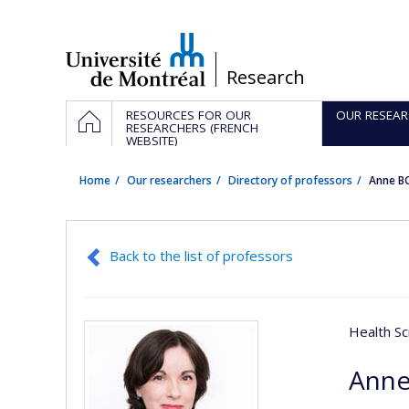
Passer
au
contenu
/
Research
Navigation
HOME
RESOURCES FOR OUR
OUR RESEAR
principale
RESEARCHERS (FRENCH
WEBSITE)
Home
Our researchers
Directory of professors
Anne B
Back to the list of professors
Health Sc
Anne