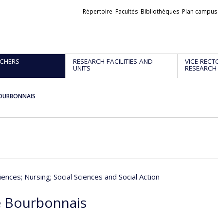
Liens
Répertoire
Facultés
Bibliothèques
Plan campus
externes
CHERS
RESEARCH FACILITIES AND
VICE-RECT
UNITS
RESEARCH
OURBONNAIS
iences
; Nursing
; Social Sciences and Social Action
 Bourbonnais