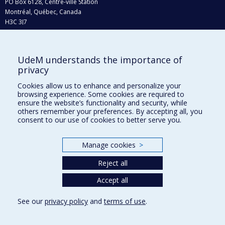
PO Box 6128, Centre-ville Station
Montréal, Québec, Canada
H3C 3J7
Phone : 514 343-6111, #38492
E-mail :
recherche@umontreal.ca
UdeM understands the importance of
Who does what?
privacy
Find us
Cookies allow us to enhance and personalize your
browsing experience. Some cookies are required to
Site map
ensure the website’s functionality and security, while
others remember your preferences. By accepting all, you
Accessibility
consent to our use of cookies to better serve you.
Manage cookies
>
Reject all
Accept all
See our
privacy policy
and
terms of use
.
Privacy