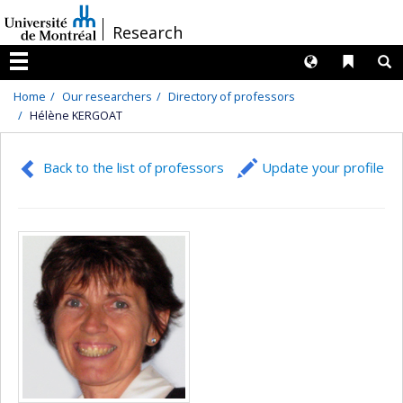
Passer
/
Research
au
contenu
Langues
Liens 
R
Menu
Home
Our researchers
Directory of professors
Hélène KERGOAT
Back to the list of professors
Update your profile