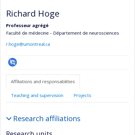
Richard Hoge
Professeur agrégé
Faculté de médecine - Département de neurosciences
r.hoge@umontreal.ca
PubMed
Affiliations and responsabilities
Teaching and supervision
Projects
Affiliations
Research affiliations
and
responsabilities
Research units