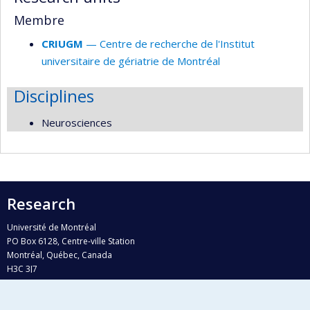
Membre
CRIUGM
— Centre de recherche de l'Institut
universitaire de gériatrie de Montréal
Disciplines
Neurosciences
Research
Université de Montréal
PO Box 6128, Centre-ville Station
Montréal, Québec, Canada
H3C 3J7
Phone : 514 343-6111, #38492