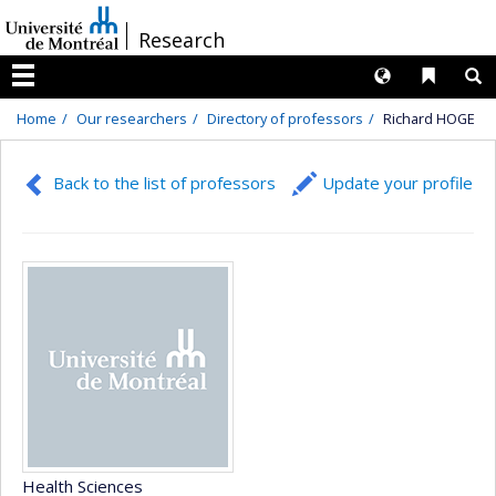
Passer
/
Research
au
contenu
Langues
Liens 
R
Menu
Home
Our researchers
Directory of professors
Richard HOGE
Back to the list of professors
Update your profile
Health Sciences