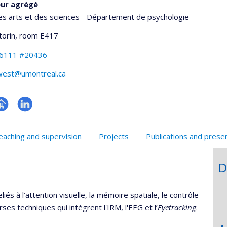
eur agrégé
es arts et des sciences - Département de psychologie
torin
, room E417
-6111 #20436
west@umontreal.ca
hGate
age
LinkedIn
rofessionnelle
eaching and supervision
Projects
Publications and prese
faculté,département,école)
D
iés à l’attention visuelle, la mémoire spatiale, le contrôle
rses techniques qui intègrent l'IRM, l'EEG et l’
Eyetracking
.