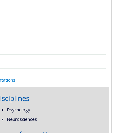
ntations
isciplines
Psychology
Neurosciences