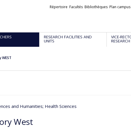
Liens
Répertoire
Facultés
Bibliothèques
Plan campus
externes
CHERS
RESEARCH FACILITIES AND
VICE-RECT
UNITS
RESEARCH
y WEST
iences and Humanities
; Health Sciences
ory West