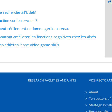
A
de recherche à l'UdeM
ction sur le cerveau ?
 peut réellement endommager le cerveau
urrait améliorer les fonctions cognitives chez les aînés
r-athletes' hone video game skills
RESEARCH FACILITIES AND UNITS
VICE-RECTORA
About
Ten sectors of
Strategic Initiat
Research Strat