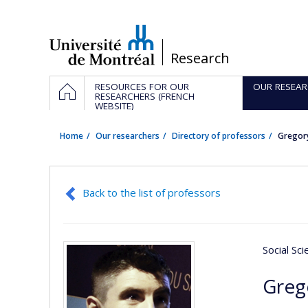
Passer
au
contenu
/
Research
Navigation
HOME
RESOURCES FOR OUR
OUR RESEAR
principale
RESEARCHERS (FRENCH
WEBSITE)
Home
Our researchers
Directory of professors
Gregor
Back to the list of professors
Social Sc
Greg