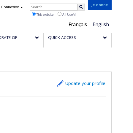
Rechercher
Je donne
Connexion
Search
This website
All UdeM
Choix
Français
English
de
ORATE OF
QUICK ACCESS
la
langue
Update your profile