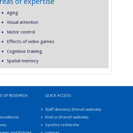
reas of expertise
Aging
Visual attention
Motor control
Effects of video games
Cognitive training
Spatial memory
TE OF RESEARCH
QUICK ACCESS
Staff directory (French website)
 excellence
Find us (French website)
ives
Synchro recherche
egies and Policies
compas