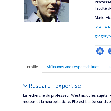
Profess
Faculté d
Marie-Vic
514 343
gregory.
Researc
P
p
Profile
Affiliations and responsabilities
T
(
Profile
Research expertise
La recherche du professeur West inclut les sujets rel
moteur et la neuroplasticité. Elle est basée sur dive