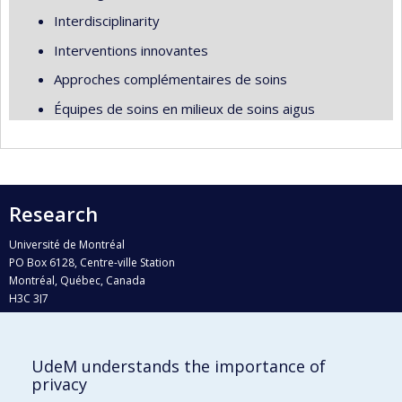
Interdisciplinarity
Interventions innovantes
Approches complémentaires de soins
Équipes de soins en milieux de soins aigus
Research
Université de Montréal
PO Box 6128, Centre-ville Station
Montréal, Québec, Canada
H3C 3J7
Phone : 514 343-6111, #38492
E-mail :
recherche@umontreal.ca
UdeM understands the importance of
Who does what?
privacy