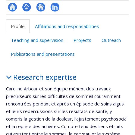
ResearchGate
Page
Site
LinkedIn
professionnelle
web
Profile
Affiliations and responsabilities
(faculté,département,école)
de
l’unité
Teaching and supervision
Projects
Outreach
de
recherche
Publications and presentations
Profile
Research expertise
Caroline Arbour et son équipe mènent des travaux
précurseurs sur les difficultés de sommeil couramment
rencontrées pendant et après un épisode de soins aigus
et leurs répercussions sur les résultats de santé, y
compris la gestion de la douleur, l’ajustement psychosocial
et la reprise des activités. Compte tenu des liens étroits
qui existent entre le sommeil, le cerveau et le système