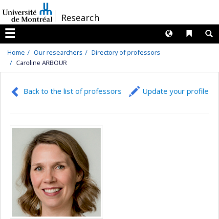
Passer
/
Research
au
contenu
Langues
Liens 
R
Menu
Home
Our researchers
Directory of professors
Caroline ARBOUR
Back to the list of professors
Update your profile