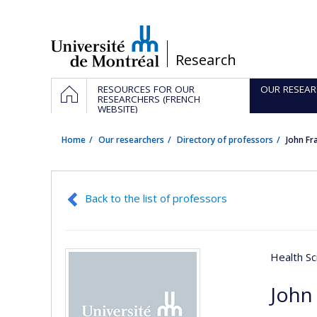
Passer
au
contenu
/
Research
Navigation
HOME
RESOURCES FOR OUR
OUR RESEAR
principale
RESEARCHERS (FRENCH
WEBSITE)
Home
Our researchers
Directory of professors
John Fr
Back to the list of professors
Health Sc
John 