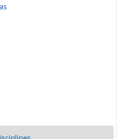
as
isciplines