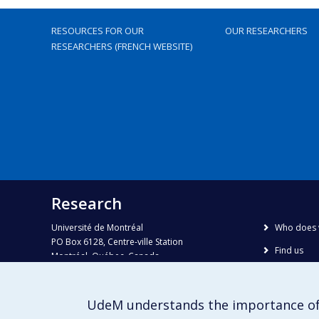
RESOURCES FOR OUR
OUR RESEARCHERS
RESEARCHERS (FRENCH WEBSITE)
Research
Université de Montréal
Who does 
PO Box 6128, Centre-ville Station
Find us
Montréal, Québec, Canada
H3C 3J7
Site map
Accessibili
Phone : 514 343-6111, #38492
UdeM understands the importance of
E-mail :
recherche@umontreal.ca