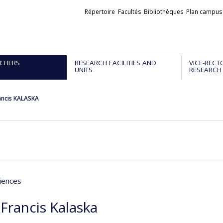
Liens
Répertoire
Facultés
Bibliothèques
Plan campus
externes
CHERS
RESEARCH FACILITIES AND
VICE-RECT
UNITS
RESEARCH
ancis KALASKA
iences
Francis Kalaska