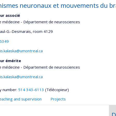
ismes neuronaux et mouvements du br
ur associé
de médecine - Département de neurosciences
Paul-G.-Desmarais
, room 4129
-6349
cis.kalaska@umontreal.ca
ur émérite
de médecine - Département de neurosciences
cis.kalaska@umontreal.ca
y number:
514 343-6113
(Télécopieur)
eaching and supervision
Projects
D