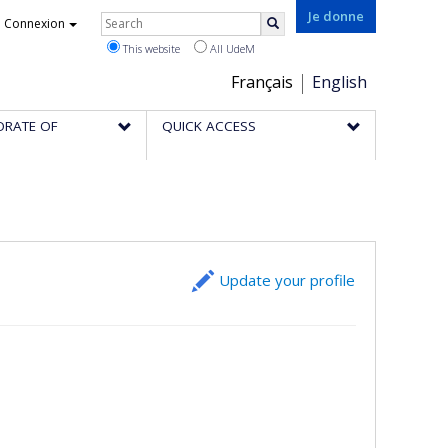
Rechercher
Je donne
Connexion
Search
This website
All UdeM
Choix
Français
English
de
ORATE OF
QUICK ACCESS
la
langue
Update your profile