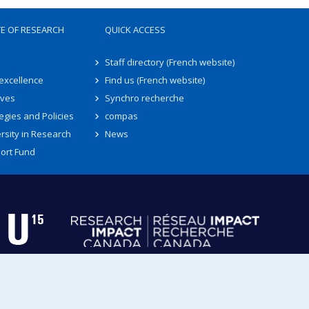
TE OF RESEARCH
QUICK ACCESS
Staff directory (French website)
 excellence
Find us (French website)
ives
Synchro recherche
egies and Policies
compas
rsity in Research
News
ort Fund