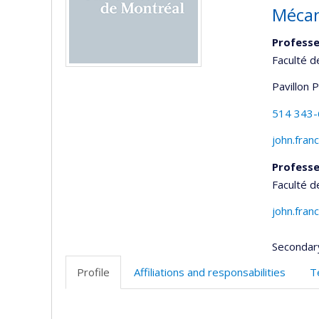
Mécan
Professe
Faculté 
Pavillon 
514 343
john.fran
Professe
Faculté 
john.fran
Secondar
Profile
Affiliations and responsabilities
T
Profile