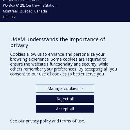
PO Box 6128, Centre-ville Station
Montréal, Québec, Canada
H3C 3J7
Phone : 514 343-6111, #38492
E-mail :
recherche@umontreal.ca
UdeM understands the importance of
Who does what?
privacy
Find us
Cookies allow us to enhance and personalize your
browsing experience. Some cookies are required to
Site map
ensure the website’s functionality and security, while
others remember your preferences. By accepting all, you
Accessibility
consent to our use of cookies to better serve you.
Manage cookies
>
Reject all
Accept all
See our
privacy policy
and
terms of use
.
Privacy