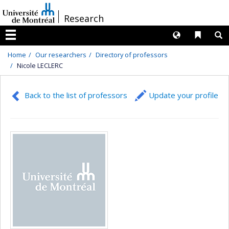
Passer
/
Research
au
contenu
Langues
Liens 
R
Menu
Home
Our researchers
Directory of professors
Nicole LECLERC
Back to the list of professors
Update your profile