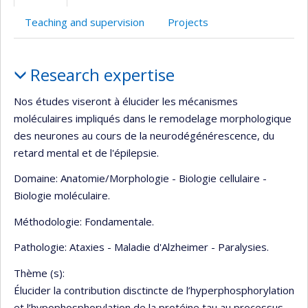
(faculté,département,école)
web
Teaching and supervision
Projects
Profile
Research expertise
Nos études viseront à élucider les mécanismes
moléculaires impliqués dans le remodelage morphologique
des neurones au cours de la neurodégénérescence, du
retard mental et de l'épilepsie.
Domaine: Anatomie/Morphologie - Biologie cellulaire -
Biologie moléculaire.
Méthodologie: Fondamentale.
Pathologie: Ataxies - Maladie d'Alzheimer - Paralysies.
Thème (s):
Élucider la contribution disctincte de l’hyperphosphorylation
et l’hypophosphorylation de la protéine tau au processus