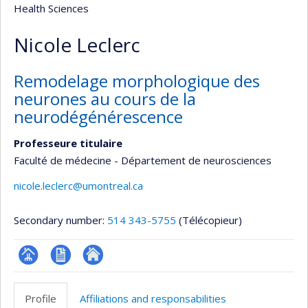
Health Sciences
Nicole Leclerc
Remodelage morphologique des
neurones au cours de la
neurodégénérescence
Professeure titulaire
Faculté de médecine - Département de neurosciences
nicole.leclerc@umontreal.ca
Secondary number:
514 343-5755
(Télécopieur)
Page
CV
Autre
professionnelle
site
Profile
Affiliations and responsabilities