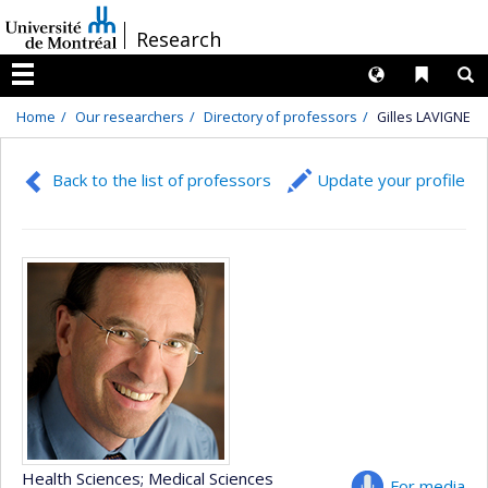
Passer
/
Research
au
contenu
Langues
Liens 
R
Menu
Home
Our researchers
Directory of professors
Gilles LAVIGNE
Back to the list of professors
Update your profile
Health Sciences
; Medical Sciences
For media