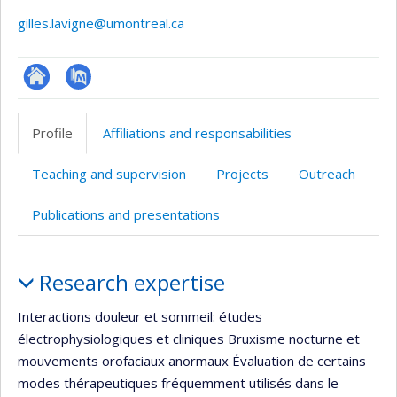
gilles.lavigne@umontreal.ca
Site
PubMed
web
Profile
Affiliations and responsabilities
de
l’unité
Teaching and supervision
Projects
Outreach
de
recherche
Publications and presentations
Profile
Research expertise
Interactions douleur et sommeil: études
électrophysiologiques et cliniques Bruxisme nocturne et
mouvements orofaciaux anormaux Évaluation de certains
modes thérapeutiques fréquemment utilisés dans le