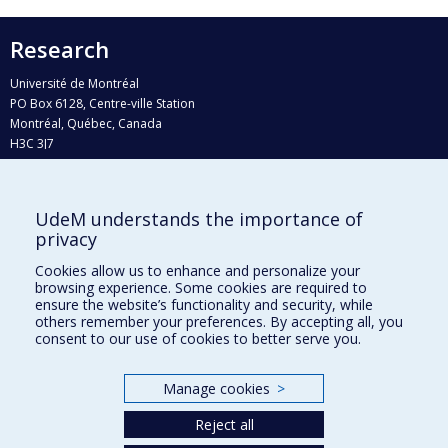
Research
Université de Montréal
PO Box 6128, Centre-ville Station
Montréal, Québec, Canada
H3C 3J7
Phone : 514 343-6111, #38492
E-mail :
recherche@umontreal.ca
UdeM understands the importance of
Who does what?
privacy
Find us
Cookies allow us to enhance and personalize your
browsing experience. Some cookies are required to
Site map
ensure the website’s functionality and security, while
others remember your preferences. By accepting all, you
Accessibility
consent to our use of cookies to better serve you.
Manage cookies
>
Reject all