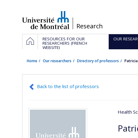
Passer
au
contenu
/
Research
Navigation
HOME
RESOURCES FOR OUR
OUR RESEAR
principale
RESEARCHERS (FRENCH
WEBSITE)
Home
Our researchers
Directory of professors
Patric
Back to the list of professors
Health Sc
Patr