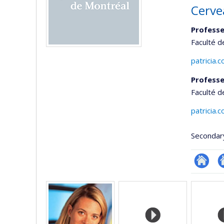
Cerve
Professe
Faculté 
patricia.
Professe
Faculté d
patricia.
Secondar
Researc
Si
Media
w
d
l’