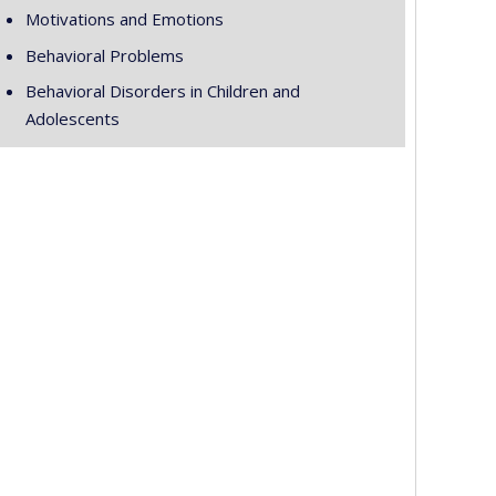
Motivations and Emotions
Behavioral Problems
Behavioral Disorders in Children and
Adolescents