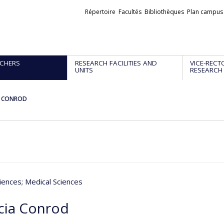
Liens
Répertoire
Facultés
Bibliothèques
Plan campus
externes
CHERS
RESEARCH FACILITIES AND
VICE-RECT
UNITS
RESEARCH
ia CONROD
iences
; Medical Sciences
icia Conrod