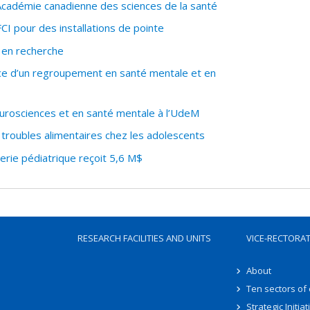
cadémie canadienne des sciences de la santé
I pour des installations de pointe
 en recherche
ce d’un regroupement en santé mentale et en
urosciences et en santé mentale à l’UdeM
troubles alimentaires chez les adolescents
rie pédiatrique reçoit 5,6 M$
RESEARCH FACILITIES AND UNITS
VICE-RECTORA
About
Ten sectors of
Strategic Initiat