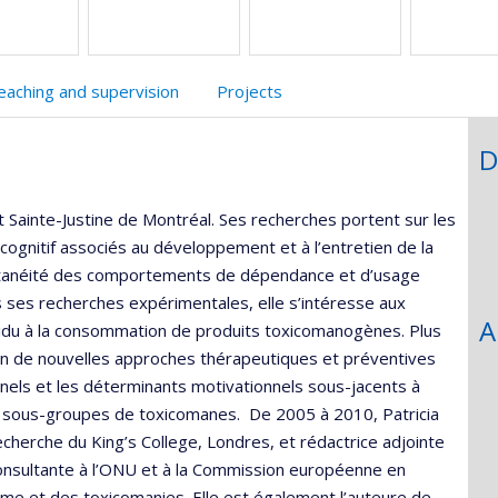
e
echerche
eaching and supervision
Projects
D
Sainte-Justine de Montréal. Ses recherches portent sur les
cognitif associés au développement et à l’entretien de la
imultanéité des comportements de dépendance et d’usage
 ses recherches expérimentales, elle s’intéresse aux
A
idu à la consommation de produits toxicomanogènes. Plus
n de nouvelles approches thérapeutiques et préventives
nnels et les déterminants motivationnels sous-jacents à
s sous-groupes de toxicomanes. De 2005 à 2010, Patricia
cherche du King’s College, Londres, et rédactrice adjointe
consultante à l’ONU et à la Commission européenne en
sme et des toxicomanies. Elle est également l’auteure de