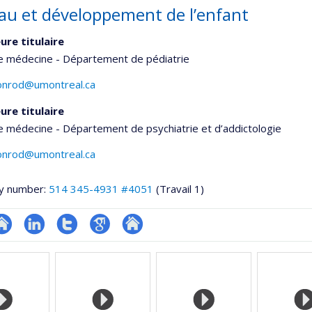
au et développement de l’enfant
ure titulaire
de médecine - Département de pédiatrie
conrod@umontreal.ca
ure titulaire
e médecine - Département de psychiatrie et d’addictologie
conrod@umontreal.ca
y number:
514 345-4931 #4051
(Travail 1)
hGate
te
LinkedIn
Compte
Google
Autre
eb
Twitter
Scholar
site
e
web
unité