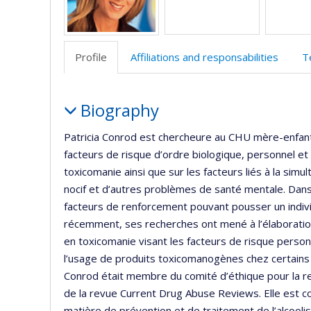
d
r
Profile
Affiliations and responsabilities
T
Profile
Biography
Patricia Conrod est chercheure au CHU mère-enfant 
facteurs de risque d’ordre biologique, personnel et 
toxicomanie ainsi que sur les facteurs liés à la s
nocif et d’autres problèmes de santé mentale. Dans
facteurs de renforcement pouvant pousser un indiv
récemment, ses recherches ont mené à l’élaboratio
en toxicomanie visant les facteurs de risque perso
l’usage de produits toxicomanogènes chez certain
Conrod était membre du comité d’éthique pour la re
de la revue Current Drug Abuse Reviews. Elle est 
matière de prévention et de traitement de l’alcooli