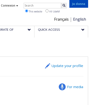
Rechercher
Je donne
Connexion
Search
This website
All UdeM
Choix
Français
English
de
ORATE OF
QUICK ACCESS
la
langue
Update your profile
For media