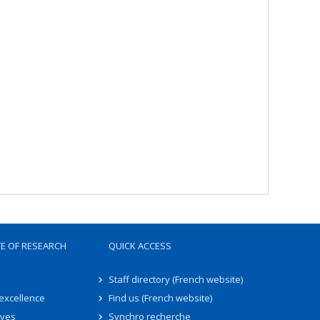
TE OF RESEARCH
QUICK ACCESS
Staff directory (French website)
 excellence
Find us (French website)
ives
Synchro recherche