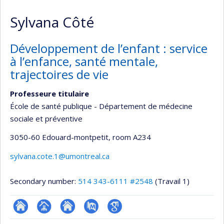
Sylvana Côté
Développement de l’enfant : service
à l’enfance, santé mentale,
trajectoires de vie
Professeure titulaire
École de santé publique - Département de médecine
sociale et préventive
3050-60 Edouard-montpetit
, room A234
sylvana.cote.1@umontreal.ca
Secondary number:
514 343-6111 #2548
(Travail 1)
ResearchGate
Page
Site
PubMed
Google