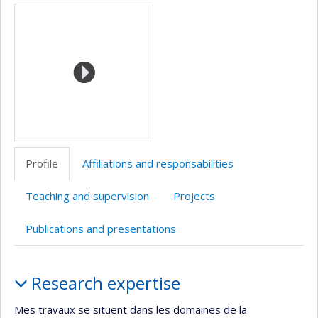
Media
professionnelle
web
Scholar
(faculté,département,école)
de
l’unité
de
recherche
Profile
Affiliations and responsabilities
Teaching and supervision
Projects
Publications and presentations
Profile
Research expertise
Mes travaux se situent dans les domaines de la