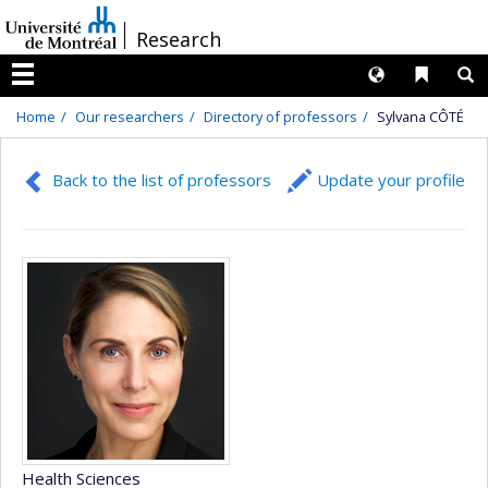
Passer
/
Research
au
contenu
Langues
Liens 
R
Menu
Home
Our researchers
Directory of professors
Sylvana CÔTÉ
Back to the list of professors
Update your profile
Health Sciences