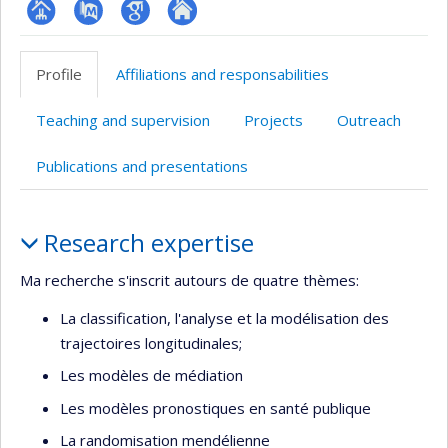
Page
PubMed
Google
Autre
professionnelle
Scholar
site
Profile
Affiliations and responsabilities
(faculté,département,école)
web
Teaching and supervision
Projects
Outreach
Publications and presentations
Profile
Research expertise
Ma recherche s'inscrit autours de quatre thèmes:
La classification, l'analyse et la modélisation des
trajectoires longitudinales;
Les modèles de médiation
Les modèles pronostiques en santé publique
La randomisation mendélienne