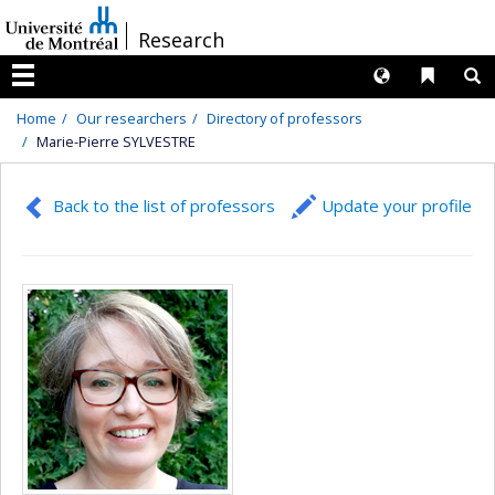
Passer
/
Research
au
contenu
Langues
Liens 
R
Menu
Home
Our researchers
Directory of professors
Marie-Pierre SYLVESTRE
Back to the list of professors
Update your profile