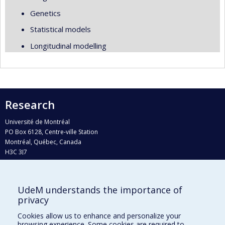
Genetics
Statistical models
Longitudinal modelling
Research
Université de Montréal
PO Box 6128, Centre-ville Station
Montréal, Québec, Canada
H3C 3J7
Phone : 514 343-6111, #38492
E-mail :
recherche@umontreal.ca
UdeM understands the importance of
Who does what?
privacy
Find us
Cookies allow us to enhance and personalize your
browsing experience. Some cookies are required to