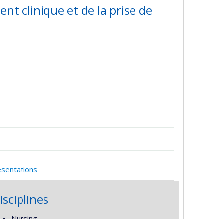
t clinique et de la prise de
esentations
isciplines
Nursing