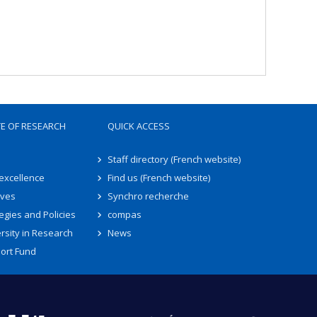
TE OF RESEARCH
QUICK ACCESS
Staff directory (French website)
 excellence
Find us (French website)
ives
Synchro recherche
egies and Policies
compas
rsity in Research
News
ort Fund