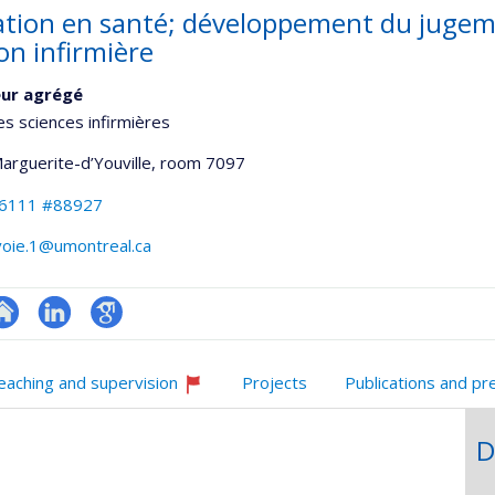
tion en santé; développement du jugemen
on infirmière
eur agrégé
es sciences infirmières
Marguerite-d’Youville
, room 7097
-6111 #88927
avoie.1@umontreal.ca
te
LinkedIn
Google
onnelle
eb
Scholar
eaching and supervision
Projects
Publications and pr
,département,école)
e
Currently
unité
recruiting
D
e
echerche