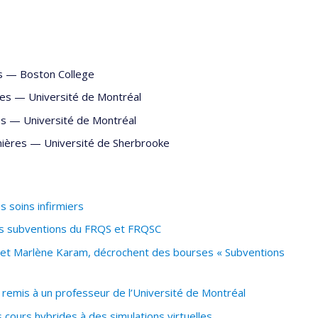
s
—
Boston College
res
—
Université de Montréal
es
—
Université de Montréal
mières
—
Université de Sherbrooke
s soins infirmiers
es subventions du FRQS et FRQSC
 et Marlène Karam, décrochent des bourses « Subventions
t remis à un professeur de l’Université de Montréal
cours hybrides à des simulations virtuelles