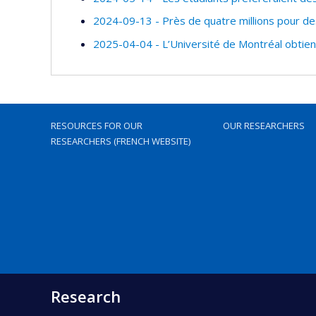
2024-09-13 - Près de quatre millions pour des
2025-04-04 - L’Université de Montréal obtien
RESOURCES FOR OUR
OUR RESEARCHERS
RESEARCHERS (FRENCH WEBSITE)
Research