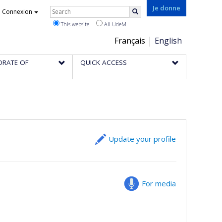
Rechercher
Je donne
Connexion
Search
This website
All UdeM
Choix
Français
English
de
ORATE OF
QUICK ACCESS
la
langue
Update your profile
For media