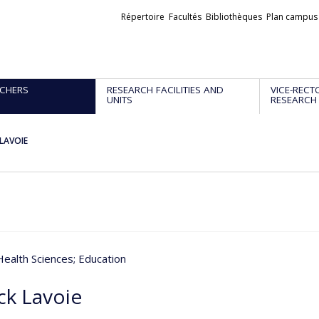
Liens
Répertoire
Facultés
Bibliothèques
Plan campus
externes
CHERS
RESEARCH FACILITIES AND
VICE-RECT
UNITS
RESEARCH
 LAVOIE
 Health Sciences
; Education
ck Lavoie