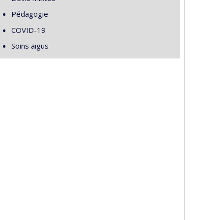
Pédagogie
COVID-19
Soins aigus