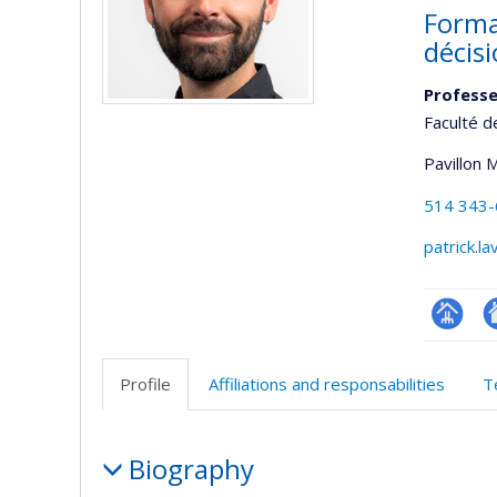
Forma
décisi
Profess
Faculté d
Pavillon 
514 343
patrick.l
Page
Si
professi
w
Profile
Affiliations and responsabilities
T
(faculté
d
l’
Profile
d
Biography
r