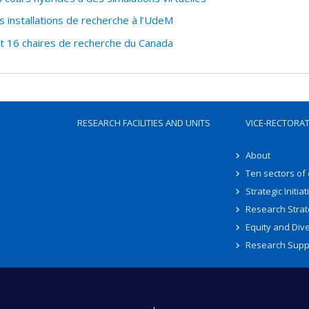
 installations de recherche à l’UdeM
t 16 chaires de recherche du Canada
RESEARCH FACILITIES AND UNITS
VICE-RECTORA
About
Ten sectors of
Strategic Initiat
Research Strat
Equity and Dive
Research Supp