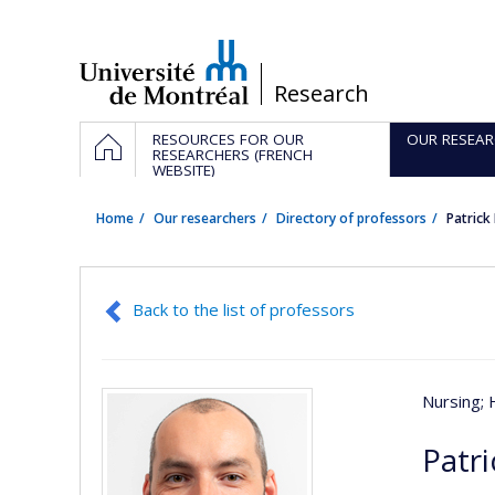
Passer
au
contenu
/
Research
Navigation
HOME
RESOURCES FOR OUR
OUR RESEAR
principale
RESEARCHERS (FRENCH
WEBSITE)
Home
Our researchers
Directory of professors
Patrick
Back to the list of professors
Nursing
;
Patri