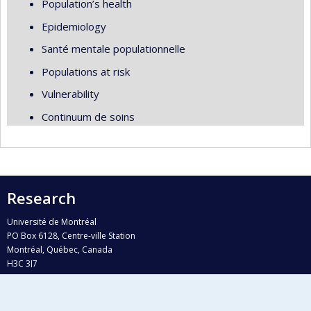
Population’s health
Epidemiology
Santé mentale populationnelle
Populations at risk
Vulnerability
Continuum de soins
Research
Université de Montréal
PO Box 6128, Centre-ville Station
Montréal, Québec, Canada
H3C 3J7
Phone : 514 343-6111, #38492
E-mail :
recherche@umontreal.ca