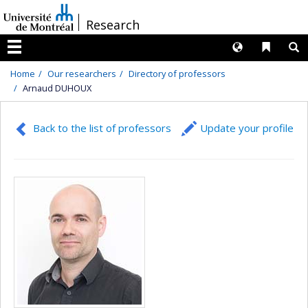
Passer
/
Research
au
contenu
Langues
Liens 
R
Menu
Home
Our researchers
Directory of professors
Arnaud DUHOUX
Back to the list of professors
Update your profile