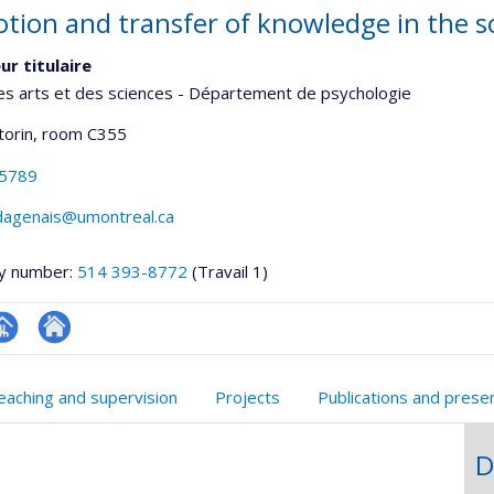
tion and transfer of knowledge in the soc
ur titulaire
es arts et des sciences - Département de psychologie
torin
, room C355
-5789
.dagenais@umontreal.ca
y number:
514 393-8772
(Travail 1)
hGate
age
Site
rofessionnelle
web
eaching and supervision
Projects
Publications and prese
faculté,département,école)
de
l’unité
D
de