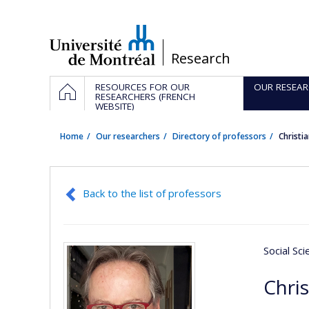
Passer
au
contenu
/
Research
Navigation
HOME
RESOURCES FOR OUR
OUR RESEAR
principale
RESEARCHERS (FRENCH
WEBSITE)
Home
Our researchers
Directory of professors
Christi
Back to the list of professors
Social Sc
Chri