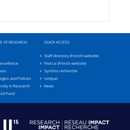
TE OF RESEARCH
QUICK ACCESS
Staff directory (French website)
 excellence
Find us (French website)
ives
Synchro recherche
egies and Policies
compas
rsity in Research
News
ort Fund