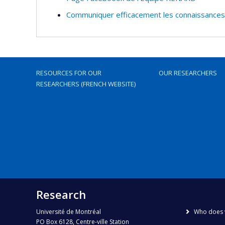
Communiquer efficacement les connaissances 
RESOURCES FOR OUR
OUR RESEARCHERS
RESEARCHERS (FRENCH WEBSITE)
Research
Université de Montréal
Who does 
PO Box 6128, Centre-ville Station