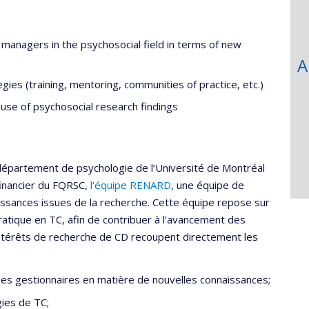
recherche
 managers in the psychosocial field in terms of new
A
gies (training, mentoring, communities of practice, etc.)
 use of psychosocial research findings
u département de psychologie de l’Université de Montréal
 financier du FQRSC,
l'équipe RENARD
, une équipe de
aissances issues de la recherche. Cette équipe repose sur
ratique en TC, afin de contribuer à l’avancement des
intérêts de recherche de CD recoupent directement les
des gestionnaires en matière de nouvelles connaissances;
gies de TC;