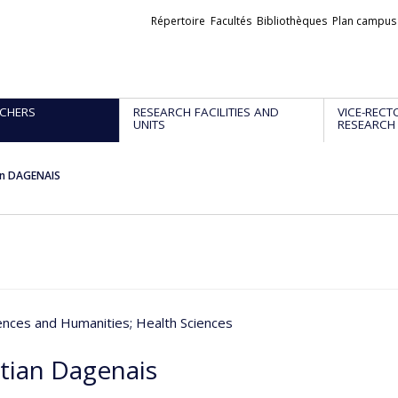
Liens
Répertoire
Facultés
Bibliothèques
Plan campus
externes
CHERS
RESEARCH FACILITIES AND
VICE-RECT
UNITS
RESEARCH
an DAGENAIS
iences and Humanities
; Health Sciences
stian Dagenais