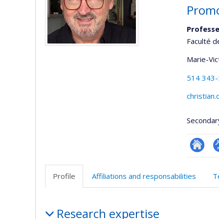
Promo
Professe
Faculté d
Marie-Vic
514 343
christian
Secondar
Researc
P
p
Profile
Affiliations and responsabilities
T
(
Profile
Research expertise