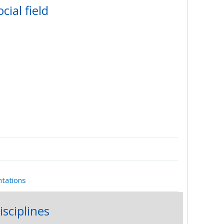
ial field
ntations
isciplines