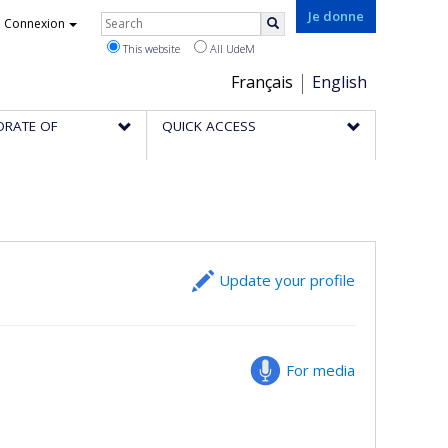
Rechercher
Je donne
Connexion
Search
This website
All UdeM
Choix
Français
English
de
ORATE OF
QUICK ACCESS
la
langue
Update your profile
For media