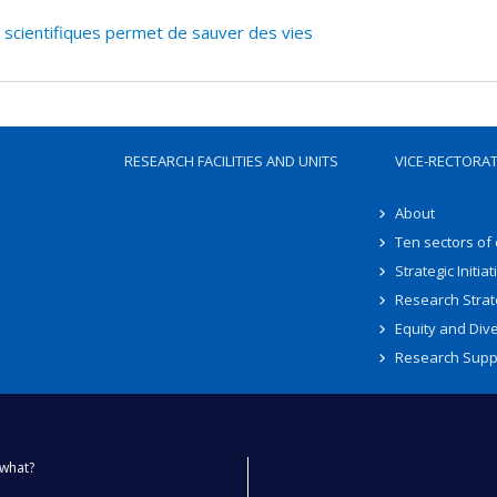
scientifiques permet de sauver des vies
RESEARCH FACILITIES AND UNITS
VICE-RECTORA
About
Ten sectors of
Strategic Initiat
Research Strat
Equity and Dive
Research Supp
what?