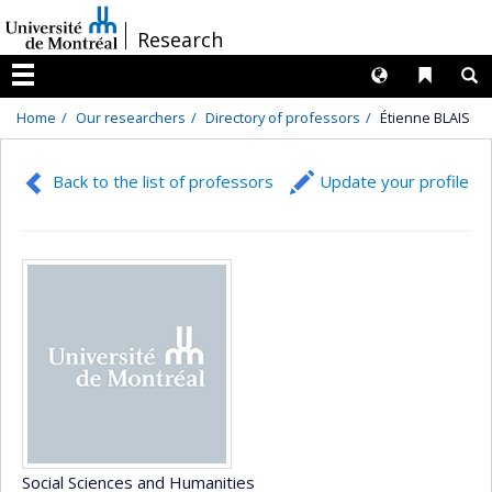
Passer
/
Research
au
contenu
Langues
Liens 
R
Menu
Home
Our researchers
Directory of professors
Étienne BLAIS
Back to the list of professors
Update your profile
Social Sciences and Humanities