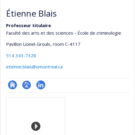
Étienne Blais
Professeur titulaire
Faculté des arts et des sciences - École de criminologie
Pavillon Lionel-Groulx
, room C-4117
514 343-7328
etienne.blais@umontreal.ca
ResearchGate
Page
LinkedIn
Media
professionnelle
(faculté,département,école)