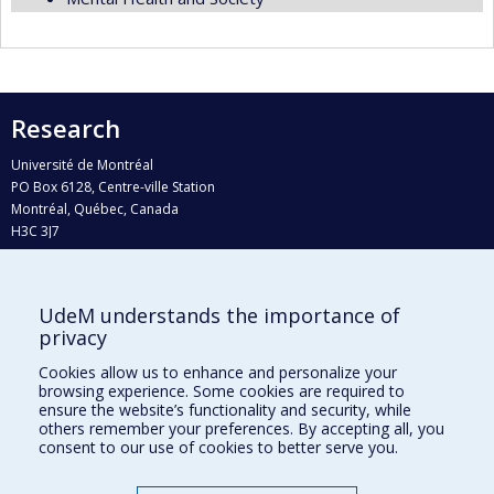
Research
Université de Montréal
PO Box 6128, Centre-ville Station
Montréal, Québec, Canada
H3C 3J7
Phone : 514 343-6111, #38492
E-mail :
recherche@umontreal.ca
UdeM understands the importance of
Who does what?
privacy
Find us
Cookies allow us to enhance and personalize your
browsing experience. Some cookies are required to
Site map
ensure the website’s functionality and security, while
others remember your preferences. By accepting all, you
Accessibility
consent to our use of cookies to better serve you.