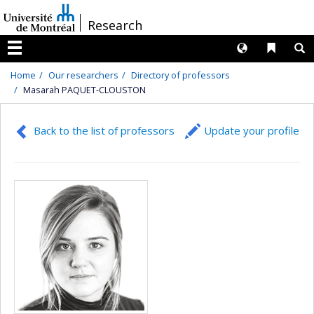
Passer
/
Research
au
contenu
Langues
Liens 
R
Menu
Home
Our researchers
Directory of professors
Masarah PAQUET-CLOUSTON
Back to the list of professors
Update your profile