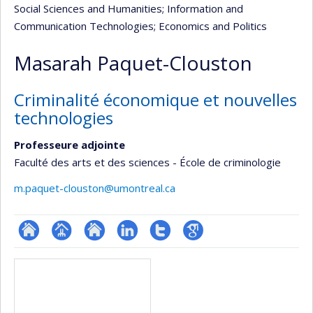
Social Sciences and Humanities
; Information and
Communication Technologies
; Economics and Politics
Masarah Paquet-Clouston
Criminalité économique et nouvelles
technologies
Professeure adjointe
Faculté des arts et des sciences - École de criminologie
m.paquet-clouston@umontreal.ca
ResearchGate
Page
Site
LinkedIn
Compte
Google
Media
professionnelle
web
Twitter
Scholar
(faculté,département,école)
de
l’unité