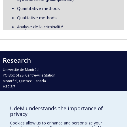
Quantitative methods
Qualitative methods
Analyse de la criminalité
Research
Université de Montréal
PO Box 6128, Centre-ville Station
Montréal, Québec, Canada
H3C 3J7
Phone : 514 343-6111, #38492
E-mail :
recherche@umontreal.ca
UdeM understands the importance of
Who does what?
privacy
Find us
Cookies allow us to enhance and personalize your