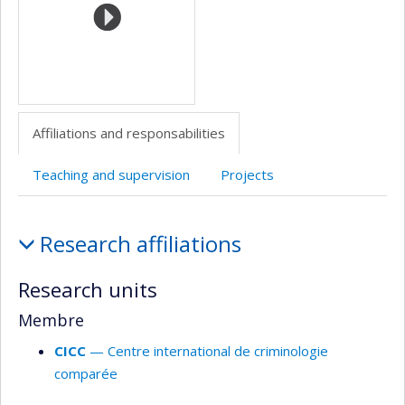
de
recherche
Affiliations and responsabilities
Teaching and supervision
Projects
Affiliations
Research affiliations
and
responsabilities
Research units
Membre
CICC
— Centre international de criminologie
comparée